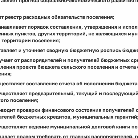
ставляет прогноз социально-экономического развития
ет реестр расходных обязательств поселения;
анавливает порядок составления, утверждения и испо
енных пунктов, других территорий, не являющихся му
 территории поселения;
тавляет и уточняет сводную бюджетную роспись бюдже
лучает от распорядителей и получателей бюджетных ср
ления проекта бюджета сельского поселения и отчета
ения;
ществляет составление отчета об исполнении бюджета
существляет предварительный, текущий и последующи
ого поселения;
оводит проверки финансового состояния получателей 
ателей бюджетных кредитов, муниципальных гарантий
существляет ведение муниципальной долговой книги по
ладает правом требовать от главных распорядителей, 