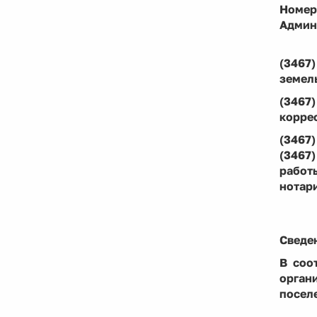
Номер
Админ
(3467)
земел
(3467)
коррес
(3467)
(3467)
работы
нотар
Сведе
В соо
орган
посел