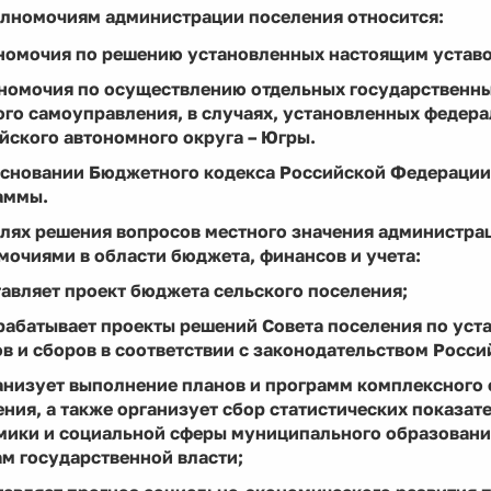
полномочиям администрации поселения относится:
лномочия по решению установленных настоящим уставо
лномочия по осуществлению отдельных государственн
ого самоуправления, в случаях, установленных федер
йского автономного округа – Югры.
 основании Бюджетного кодекса Российской Федерации
аммы.
целях решения вопросов местного значения администр
мочиями в области бюджета, финансов и учета:
тавляет проект бюджета сельского поселения;
зрабатывает проекты решений Совета поселения по ус
в и сборов в соответствии с законодательством Росси
ганизует выполнение планов и программ комплексного
ния, а также организует сбор статистических показа
мики и социальной сферы муниципального образования
ам государственной власти
;