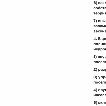
6) за
собств
терри
7) ин
взаим
закон
4. В 
полно
недро
1) осу
посел
2) раз
3) уп
посел
4) осу
насел
5) вк