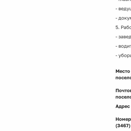
- веду
- док
5. Раб
- зав
- води
- убо
Место
посел
Почто
посел
Адрес
Номер
(3467