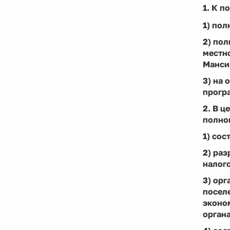
1. К 
1) по
2) по
местн
Манси
3) на
прогр
2. В 
полно
1) сос
2) ра
налого
3) ор
поселе
эконо
орган