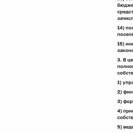
бюдже
средст
зачис
14) по
посел
15) ин
закон
3. В 
полно
собст
1) упр
2) фи
3) фо
4) пр
собст
5) вед