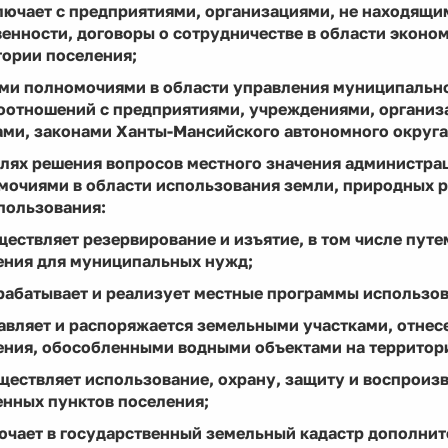
ключает с предприятиями, организациями, не находящи
енности, договоры о сотрудничестве в области эконо
тории поселения;
ыми полномочиями в области управления муниципально
оотношений с предприятиями, учреждениями, организ
ами, законами Ханты-Мансийского автономного округа
целях решения вопросов местного значения администр
мочиями в области использования земли, природных 
пользования:
ществляет резервирование и изъятие, в том числе путе
ения для муниципальных нужд;
рабатывает и реализует местные программы использов
равляет и распоряжается земельными участками, отне
ения, обособленными водными объектами на территор
ществляет использование, охрану, защиту и воспроиз
енных пунктов поселения;
лючает в государственный земельный кадастр дополнит