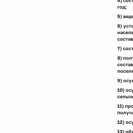
4) со
год;
5) вед
6) уст
насел
состав
7) сос
8) по
состав
посел
9) осу
10) о
сельск
11) пр
получ
12) о
13) об