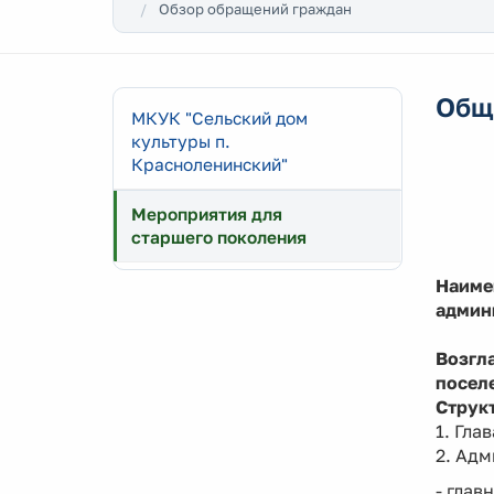
Обзор обращений граждан
Общ
МКУК "Сельский дом
культуры п.
Красноленинский"
Мероприятия для
старшего поколения
Наиме
админ
Возгл
посел
Струк
1. Гла
2. Ад
- глав