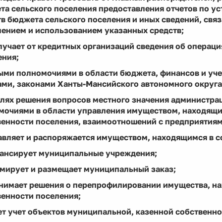
та сельского поселения предоставления отчетов по у
в бюджета сельского поселения и иных сведений, свя
лением и использованием указанных средств;
лучает от кредитных организаций сведения об операц
ения;
ыми полномочиями в области бюджета, финансов и уче
ами, законами Ханты-Мансийского автономного округа
целях решения вопросов местного значения администр
мочиями в области управления имуществом, находящи
венности поселения, взаимоотношений с предприятиям
авляет и распоряжается имуществом, находящимся в с
нансирует муниципальные учреждения;
рмирует и размещает муниципальный заказ;
инимает решения о перепрофилировании имущества, на
венности поселения;
ет учет объектов муниципальной, казенной собственно