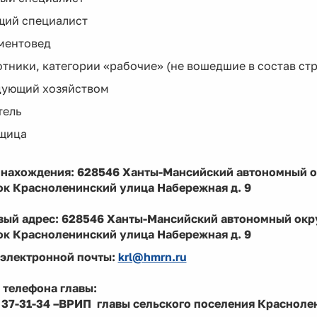
щий специалист
ументовед
отники, категории «рабочие» (не вошедшие в состав с
едующий хозяйством
тель
рщица
 нахождения: 628546 Ханты-Мансийский автономный о
ок Красноленинский улица Набережная д. 9
вый адрес: 628546 Ханты-Мансийский автономный окр
ок Красноленинский улица Набережная д. 9
 электронной почты:
krl@hmrn.ru
 телефона главы:
) 37-31-34 –ВРИП главы сельского поселения Краснол