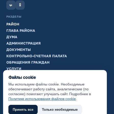
РАЗДЕЛЫ
РАЙОН
ГЛАВА РАЙОНА
ДУМА
АДМИНИСТРАЦИЯ
ДОКУМЕНТЫ
КОНТРОЛЬНО-СЧЕТНАЯ ПАЛАТА
ОБРАЩЕНИЯ ГРАЖДАН
УСЛУГИ
ТИК
Файлы cookie
Мы используем файлы cookie. Необходимые
ИНФОРМАЦИЯ
обеспечивают работу сайта, аналитические (по
Законодательная карта
согласию) помогают улучшать сайт. Подробнее в
Политике использования файлов cookie
.
Карта сайта
Принять все
Только необходимые