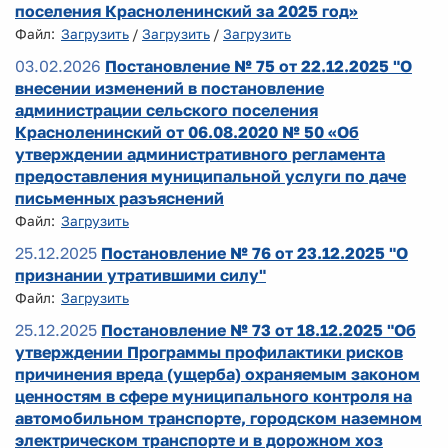
поселения Красноленинский за 2025 год»
Файл:
Загрузить
/
Загрузить
/
Загрузить
03.02.2026
Постановление № 75 от 22.12.2025 "О
внесении изменений в постановление
администрации сельского поселения
Красноленинский от 06.08.2020 № 50 «Об
утверждении административного регламента
предоставления муниципальной услуги по даче
письменных разъяснений
Файл:
Загрузить
25.12.2025
Постановление № 76 от 23.12.2025 "О
признании утратившими силу"
Файл:
Загрузить
25.12.2025
Постановление № 73 от 18.12.2025 "Об
утверждении Программы профилактики рисков
причинения вреда (ущерба) охраняемым законом
ценностям в сфере муниципального контроля на
автомобильном транспорте, городском наземном
электрическом транспорте и в дорожном хоз