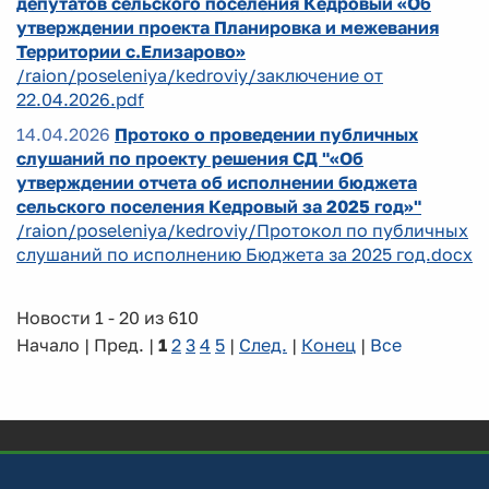
депутатов сельского поселения Кедровый «Об
утверждении проекта Планировка и межевания
Территории с.Елизарово»
/raion/poseleniya/kedroviy/заключение от
22.04.2026.pdf
14.04.2026
Протоко о проведении публичных
слушаний по проекту решения СД "«Об
утверждении отчета об исполнении бюджета
сельского поселения Кедровый за 2025 год»"
/raion/poseleniya/kedroviy/Протокол по публичных
слушаний по исполнению Бюджета за 2025 год.docx
Новости 1 - 20 из 610
Начало | Пред. |
1
2
3
4
5
|
След.
|
Конец
|
Все