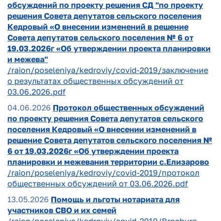
обсуждений по проекту решения СД "по проекту
решения Совета депутатов сельского поселения
Кедровый «О внесении изменений в решение
Совета депутатов сельского поселения № 6 от
19.03.2026г «Об утверждении проекта планировки
и межева"
/raion/poseleniya/kedroviy/covid-2019/заключение
о результатах общественных обсуждений от
03.06.2026.pdf
04.06.2026
Протокол общественных обсуждений
по проекту решения Совета депутатов сельского
поселения Кедровый «О внесении изменений в
решение Совета депутатов сельского поселения №
6 от 19.03.2026г «Об утверждении проекта
планировки и межевания территории с.Елизарово
/raion/poseleniya/kedroviy/covid-2019/протокол
общественных обсуждений от 03.06.2026.pdf
13.05.2026
Помощь и льготы нотариата для
участников СВО и их семей
/raion/poseleniya/kedroviy/covid-2019/Brochure