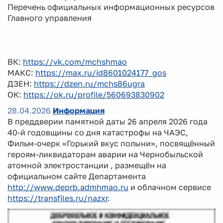
Перечень официальных информационных ресурсов
Главного управления
ВК:
https://vk.com/mchshmao
МАКС:
https://max.ru/id8601024177_gos
ДЗЕН:
https://dzen.ru/mchs86ugra
ОК:
https://ok.ru/profile/560693830902
28.04.2026
Информация
В преддверии памятной даты 26 апреля 2026 года
40-й годовщины со дня катастрофы на ЧАЭС,
Фильм-очерк «Горький вкус полыни», посвящённый
героям-ликвидаторам аварии на Чернобыльской
атомной электростанции , размещён на
официальном сайте Департамента
http://www.deprb.admhmao.ru
и облачном сервисе
https://transfiles.ru/nazxr
.