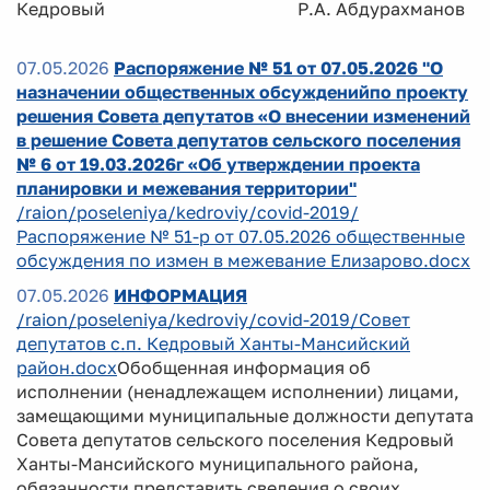
Кедровый Р.А. Абдурахманов
07.05.2026
Распоряжение № 51 от 07.05.2026 "О
назначении общественных обсужденийпо проекту
решения Совета депутатов «О внесении изменений
в решение Совета депутатов сельского поселения
№ 6 от 19.03.2026г «Об утверждении проекта
планировки и межевания территории"
/raion/poseleniya/kedroviy/covid-2019/
Распоряжение № 51-р от 07.05.2026 общественные
обсуждения по измен в межевание Елизарово.docx
07.05.2026
ИНФОРМАЦИЯ
/raion/poseleniya/kedroviy/covid-2019/Совет
депутатов с.п. Кедровый Ханты-Мансийский
район.docx
Обобщенная информация об
исполнении (ненадлежащем исполнении) лицами,
замещающими муниципальные должности депутата
Совета депутатов сельского поселения Кедровый
Ханты-Мансийского муниципального района,
обязанности представить сведения о своих