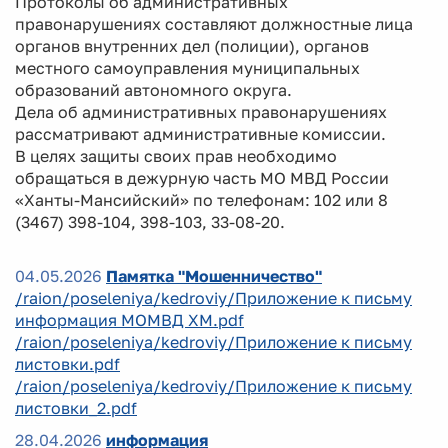
Протоколы об административных
правонарушениях составляют должностные лица
органов внутренних дел (полиции), органов
местного самоуправления муниципальных
образований автономного округа.
Дела об административных правонарушениях
рассматривают административные комиссии.
В целях защиты своих прав необходимо
обращаться в дежурную часть МО МВД России
«Ханты-Мансийский» по телефонам: 102 или 8
(3467) 398-104, 398-103, 33-08-20.
04.05.2026
Памятка "Мошенничество"
/raion/poseleniya/kedroviy/Приложение к письму
информация МОМВД ХМ.pdf
/raion/poseleniya/kedroviy/Приложение к письму
листовки.pdf
/raion/poseleniya/kedroviy/Приложение к письму
листовки_2.pdf
28.04.2026
информация