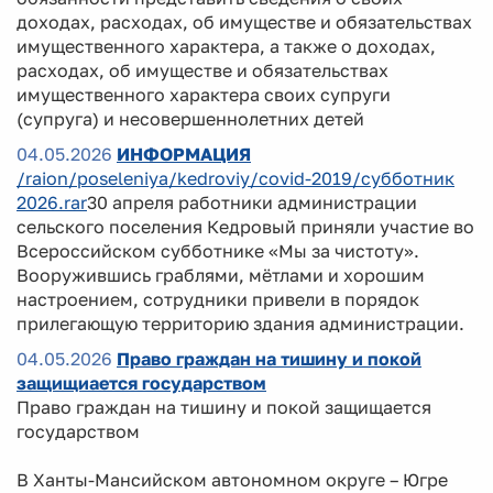
доходах, расходах, об имуществе и обязательствах
имущественного характера, а также о доходах,
расходах, об имуществе и обязательствах
имущественного характера своих супруги
(супруга) и несовершеннолетних детей
04.05.2026
ИНФОРМАЦИЯ
/raion/poseleniya/kedroviy/covid-2019/субботник
2026.rar
30 апреля работники администрации
сельского поселения Кедровый приняли участие во
Всероссийском субботнике «Мы за чистоту».
Вооружившись граблями, мётлами и хорошим
настроением, сотрудники привели в порядок
прилегающую территорию здания администрации.
04.05.2026
Право граждан на тишину и покой
защищиается государством
Право граждан на тишину и покой защищается
государством
В Ханты-Мансийском автономном округе – Югре