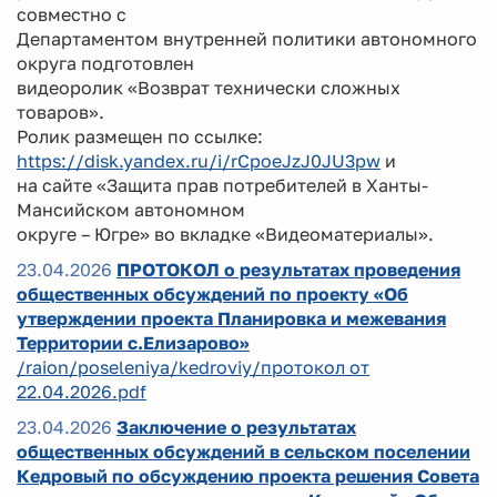
совместно с
Департаментом внутренней политики автономного
округа подготовлен
видеоролик «Возврат технически сложных
товаров».
Ролик размещен по ссылке:
https://disk.yandex.ru/i/rCpoeJzJ0JU3pw
и
на сайте «Защита прав потребителей в Ханты-
Мансийском автономном
округе – Югре» во вкладке «Видеоматериалы».
23.04.2026
ПРОТОКОЛ о результатах проведения
общественных обсуждений по проекту «Об
утверждении проекта Планировка и межевания
Территории с.Елизарово»
/raion/poseleniya/kedroviy/протокол от
22.04.2026.pdf
23.04.2026
Заключение о результатах
общественных обсуждений в сельском поселении
Кедровый по обсуждению проекта решения Совета