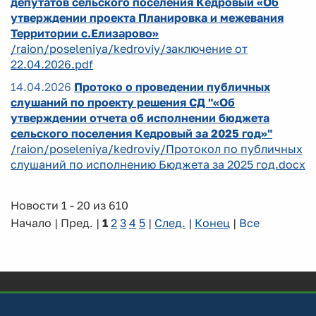
депутатов сельского поселения Кедровый «Об
утверждении проекта Планировка и межевания
Территории с.Елизарово»
/raion/poseleniya/kedroviy/заключение от
22.04.2026.pdf
14.04.2026
Протоко о проведении публичных
слушаний по проекту решения СД "«Об
утверждении отчета об исполнении бюджета
сельского поселения Кедровый за 2025 год»"
/raion/poseleniya/kedroviy/Протокол по публичных
слушаний по исполнению Бюджета за 2025 год.docx
Новости 1 - 20 из 610
Начало | Пред. |
1
2
3
4
5
|
След.
|
Конец
|
Все