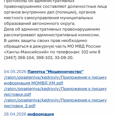
Протоколы об административных
правонарушениях составляют должностные лица
органов внутренних дел (полиции), органов
местного самоуправления муниципальных
образований автономного округа.
Дела об административных правонарушениях
рассматривают административные комиссии.
В целях защиты своих прав необходимо
обращаться в дежурную часть МО МВД России
«Ханты-Мансийский» по телефонам: 102 или 8
(3467) 398-104, 398-103, 33-08-20.
04.05.2026
Памятка "Мошенничество"
/raion/poseleniya/kedroviy/Приложение к письму
информация МОМВД ХМ.pdf
/raion/poseleniya/kedroviy/Приложение к письму
листовки.pdf
/raion/poseleniya/kedroviy/Приложение к письму
листовки_2.pdf
28.04.2026
информация