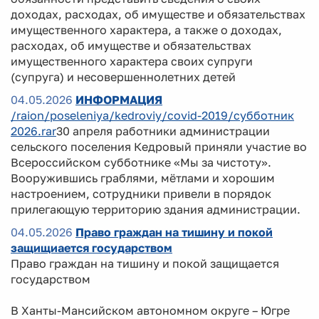
доходах, расходах, об имуществе и обязательствах
имущественного характера, а также о доходах,
расходах, об имуществе и обязательствах
имущественного характера своих супруги
(супруга) и несовершеннолетних детей
04.05.2026
ИНФОРМАЦИЯ
/raion/poseleniya/kedroviy/covid-2019/субботник
2026.rar
30 апреля работники администрации
сельского поселения Кедровый приняли участие во
Всероссийском субботнике «Мы за чистоту».
Вооружившись граблями, мётлами и хорошим
настроением, сотрудники привели в порядок
прилегающую территорию здания администрации.
04.05.2026
Право граждан на тишину и покой
защищиается государством
Право граждан на тишину и покой защищается
государством
В Ханты-Мансийском автономном округе – Югре