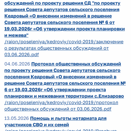
обсуждений по проекту решения СД "по проекту
решения Совета депутатов сельского поселения
Кедровый «О внесении изменений в решение
Совета депутатов сельского поселения № 6 от
19.03.2026г «Об утверждении проекта планировки
и межева"
/raion/poseleniya/kedroviy/covid-2019/заключение
о результатах общественных обсуждений от
03.06.2026.pdf
04.06.2026
Протокол общественных обсуждений
по проекту решения Совета депутатов сельского
поселения Кедровый «О внесении изменений в
решение Совета депутатов сельского поселения №
6 от 19.03.2026г «Об утверждении проекта
планировки и межевания территории с.Елизарово
/raion/poseleniya/kedroviy/covid-2019/протокол
общественных обсуждений от 03.06.2026.pdf
13.05.2026
Помощь и льготы нотариата для
участников СВО и их семей
/raion/poseleniya/kedroviy/covid-2019/Brochure