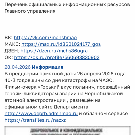
Перечень официальных информационных ресурсов
Главного управления
ВК:
https://vk.com/mchshmao
МАКС:
https://max.ru/id8601024177_gos
ДЗЕН:
https://dzen.ru/mchs86ugra
ОК:
https://ok.ru/profile/560693830902
28.04.2026
Информация
В преддверии памятной даты 26 апреля 2026 года
40-й годовщины со дня катастрофы на ЧАЭС,
Фильм-очерк «Горький вкус полыни», посвящённый
героям-ликвидаторам аварии на Чернобыльской
атомной электростанции , размещён на
официальном сайте Департамента
http://www.deprb.admhmao.ru
и облачном сервисе
https://transfiles.ru/nazxr
.