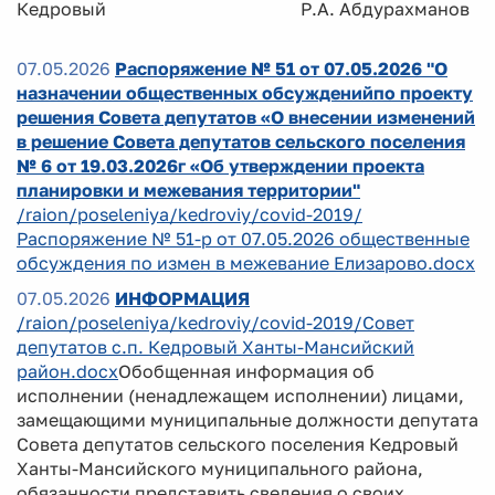
Кедровый Р.А. Абдурахманов
07.05.2026
Распоряжение № 51 от 07.05.2026 "О
назначении общественных обсужденийпо проекту
решения Совета депутатов «О внесении изменений
в решение Совета депутатов сельского поселения
№ 6 от 19.03.2026г «Об утверждении проекта
планировки и межевания территории"
/raion/poseleniya/kedroviy/covid-2019/
Распоряжение № 51-р от 07.05.2026 общественные
обсуждения по измен в межевание Елизарово.docx
07.05.2026
ИНФОРМАЦИЯ
/raion/poseleniya/kedroviy/covid-2019/Совет
депутатов с.п. Кедровый Ханты-Мансийский
район.docx
Обобщенная информация об
исполнении (ненадлежащем исполнении) лицами,
замещающими муниципальные должности депутата
Совета депутатов сельского поселения Кедровый
Ханты-Мансийского муниципального района,
обязанности представить сведения о своих