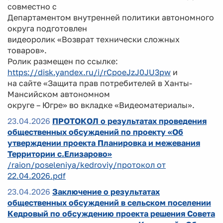
совместно с
Департаментом внутренней политики автономного
округа подготовлен
видеоролик «Возврат технически сложных
товаров».
Ролик размещен по ссылке:
https://disk.yandex.ru/i/rCpoeJzJ0JU3pw
и
на сайте «Защита прав потребителей в Ханты-
Мансийском автономном
округе – Югре» во вкладке «Видеоматериалы».
23.04.2026
ПРОТОКОЛ о результатах проведения
общественных обсуждений по проекту «Об
утверждении проекта Планировка и межевания
Территории с.Елизарово»
/raion/poseleniya/kedroviy/протокол от
22.04.2026.pdf
23.04.2026
Заключение о результатах
общественных обсуждений в сельском поселении
Кедровый по обсуждению проекта решения Совета