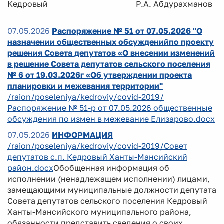
Кедровый Р.А. Абдурахманов
07.05.2026
Распоряжение № 51 от 07.05.2026 "О
назначении общественных обсужденийпо проекту
решения Совета депутатов «О внесении изменений
в решение Совета депутатов сельского поселения
№ 6 от 19.03.2026г «Об утверждении проекта
планировки и межевания территории"
/raion/poseleniya/kedroviy/covid-2019/
Распоряжение № 51-р от 07.05.2026 общественные
обсуждения по измен в межевание Елизарово.docx
07.05.2026
ИНФОРМАЦИЯ
/raion/poseleniya/kedroviy/covid-2019/Совет
депутатов с.п. Кедровый Ханты-Мансийский
район.docx
Обобщенная информация об
исполнении (ненадлежащем исполнении) лицами,
замещающими муниципальные должности депутата
Совета депутатов сельского поселения Кедровый
Ханты-Мансийского муниципального района,
обязанности представить сведения о своих