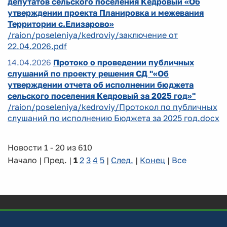
депутатов сельского поселения Кедровый «Об
утверждении проекта Планировка и межевания
Территории с.Елизарово»
/raion/poseleniya/kedroviy/заключение от
22.04.2026.pdf
14.04.2026
Протоко о проведении публичных
слушаний по проекту решения СД "«Об
утверждении отчета об исполнении бюджета
сельского поселения Кедровый за 2025 год»"
/raion/poseleniya/kedroviy/Протокол по публичных
слушаний по исполнению Бюджета за 2025 год.docx
Новости 1 - 20 из 610
Начало | Пред. |
1
2
3
4
5
|
След.
|
Конец
|
Все