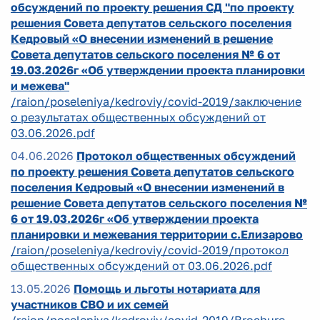
обсуждений по проекту решения СД "по проекту
решения Совета депутатов сельского поселения
Кедровый «О внесении изменений в решение
Совета депутатов сельского поселения № 6 от
19.03.2026г «Об утверждении проекта планировки
и межева"
/raion/poseleniya/kedroviy/covid-2019/заключение
о результатах общественных обсуждений от
03.06.2026.pdf
04.06.2026
Протокол общественных обсуждений
по проекту решения Совета депутатов сельского
поселения Кедровый «О внесении изменений в
решение Совета депутатов сельского поселения №
6 от 19.03.2026г «Об утверждении проекта
планировки и межевания территории с.Елизарово
/raion/poseleniya/kedroviy/covid-2019/протокол
общественных обсуждений от 03.06.2026.pdf
13.05.2026
Помощь и льготы нотариата для
участников СВО и их семей
/raion/poseleniya/kedroviy/covid-2019/Brochure