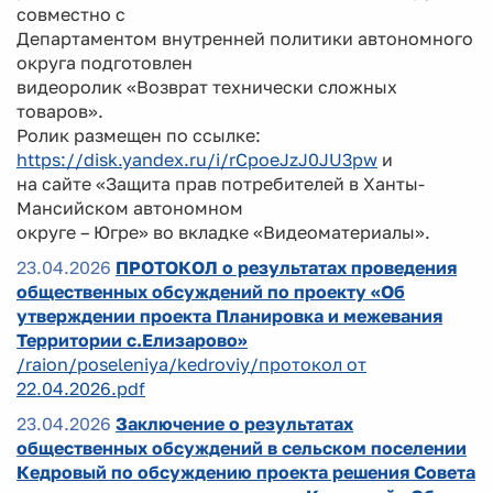
совместно с
Департаментом внутренней политики автономного
округа подготовлен
видеоролик «Возврат технически сложных
товаров».
Ролик размещен по ссылке:
https://disk.yandex.ru/i/rCpoeJzJ0JU3pw
и
на сайте «Защита прав потребителей в Ханты-
Мансийском автономном
округе – Югре» во вкладке «Видеоматериалы».
23.04.2026
ПРОТОКОЛ о результатах проведения
общественных обсуждений по проекту «Об
утверждении проекта Планировка и межевания
Территории с.Елизарово»
/raion/poseleniya/kedroviy/протокол от
22.04.2026.pdf
23.04.2026
Заключение о результатах
общественных обсуждений в сельском поселении
Кедровый по обсуждению проекта решения Совета