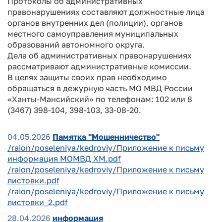
Протоколы об административных
правонарушениях составляют должностные лица
органов внутренних дел (полиции), органов
местного самоуправления муниципальных
образований автономного округа.
Дела об административных правонарушениях
рассматривают административные комиссии.
В целях защиты своих прав необходимо
обращаться в дежурную часть МО МВД России
«Ханты-Мансийский» по телефонам: 102 или 8
(3467) 398-104, 398-103, 33-08-20.
04.05.2026
Памятка "Мошенничество"
/raion/poseleniya/kedroviy/Приложение к письму
информация МОМВД ХМ.pdf
/raion/poseleniya/kedroviy/Приложение к письму
листовки.pdf
/raion/poseleniya/kedroviy/Приложение к письму
листовки_2.pdf
28.04.2026
информация