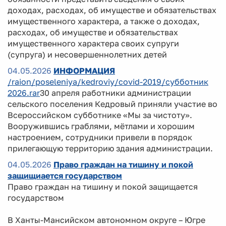
доходах, расходах, об имуществе и обязательствах
имущественного характера, а также о доходах,
расходах, об имуществе и обязательствах
имущественного характера своих супруги
(супруга) и несовершеннолетних детей
04.05.2026
ИНФОРМАЦИЯ
/raion/poseleniya/kedroviy/covid-2019/субботник
2026.rar
30 апреля работники администрации
сельского поселения Кедровый приняли участие во
Всероссийском субботнике «Мы за чистоту».
Вооружившись граблями, мётлами и хорошим
настроением, сотрудники привели в порядок
прилегающую территорию здания администрации.
04.05.2026
Право граждан на тишину и покой
защищиается государством
Право граждан на тишину и покой защищается
государством
В Ханты-Мансийском автономном округе – Югре