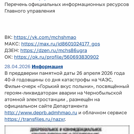
Перечень официальных информационных ресурсов
Главного управления
ВК:
https://vk.com/mchshmao
МАКС:
https://max.ru/id8601024177_gos
ДЗЕН:
https://dzen.ru/mchs86ugra
ОК:
https://ok.ru/profile/560693830902
28.04.2026
Информация
В преддверии памятной даты 26 апреля 2026 года
40-й годовщины со дня катастрофы на ЧАЭС,
Фильм-очерк «Горький вкус полыни», посвящённый
героям-ликвидаторам аварии на Чернобыльской
атомной электростанции , размещён на
официальном сайте Департамента
http://www.deprb.admhmao.ru
и облачном сервисе
https://transfiles.ru/nazxr
.