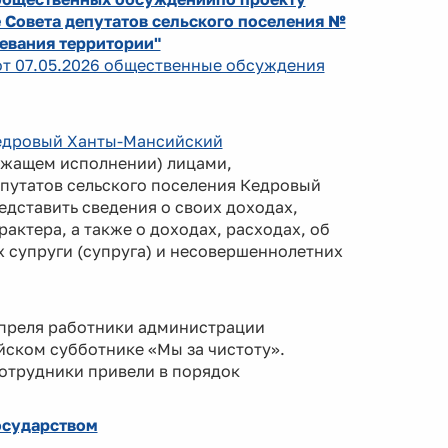
 Совета депутатов сельского поселения №
жевания территории"
 от 07.05.2026 общественные обсуждения
 Кедровый Ханты-Мансийский
жащем исполнении) лицами,
путатов сельского поселения Кедровый
дставить сведения о своих доходах,
актера, а также о доходах, расходах, об
 супруги (супруга) и несовершеннолетних
апреля работники администрации
йском субботнике «Мы за чистоту».
отрудники привели в порядок
осударством