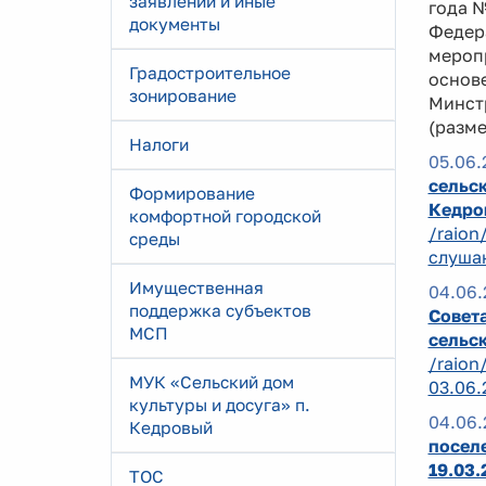
заявлений и иные
года 
документы
Федер
мероп
Градостроительное
основ
зонирование
Минст
(разм
Налоги
05.06.
сельск
Формирование
Кедро
комфортной городской
/raion
среды
слушан
Имущественная
04.06.
поддержка субъектов
Совета
МСП
сельск
/raion
МУК «Сельский дом
03.06.
культуры и досуга» п.
04.06.
Кедровый
поселе
19.03
ТОС