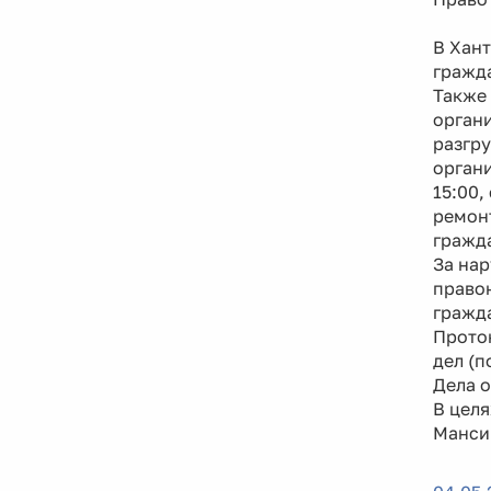
В Хан
гражда
Также 
органи
разгру
органи
15:00,
ремон
гражд
За нар
правон
гражда
Прото
дел (п
Дела 
В цел
Мансий