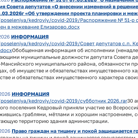
я Совета депутатов «О внесении изменений в решение
9.03.2026г «Об утверждении проекта планировки и ме
/poseleniya/kedroviy/covid-2019/Распоряжение № 51-р
ен в межевание Елизарово.docx
2026
ИНФОРМАЦИЯ
/poseleniya/kedroviy/covid-2019/Совет депутатов с.п.
.docx
Обобщенная информация об исполнении (ненадле
ающими муниципальные должности депутата Совета де
Мансийского муниципального района, обязанности пре
ах, об имуществе и обязательствах имущественного хар
тве и обязательствах имущественного характера своих
2026
ИНФОРМАЦИЯ
/poseleniya/kedroviy/covid-2019/субботник 2026.rar
30 
ого поселения Кедровый приняли участие во Всеросси
жившись граблями, мётлами и хорошим настроением, с
гающую территорию здания администрации.
2026
Право граждан на тишину и покой защищиается г
 граждан на тишину и покой защищается государством