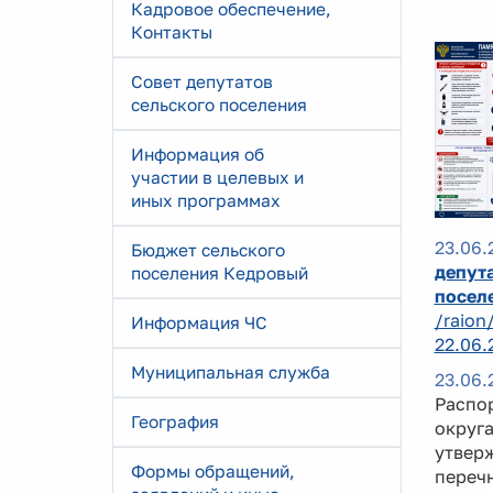
Кадровое обеспечение,
Контакты
Совет депутатов
сельского поселения
Информация об
участии в целевых и
иных программах
23.06.
Бюджет сельского
депута
поселения Кедровый
посел
/raion
Информация ЧС
22.06.
Муниципальная служба
23.06.
Распо
География
округа
утверж
Формы обращений,
перечн