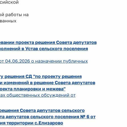
ссийской
й работы на
ованных
овании проекта решения Совета депутатов
олнений в Устав сельского поселения
от 04.06.2026 о назначении публичных
у решения СД "по проекту решения
и изменений в решение Совета депутатов
роекта планировки и межева"
атах общественных обсуждений от
ешения Совета депутатов сельского
а депутатов сельского поселения № 6 от
ия территории с.Елизарово