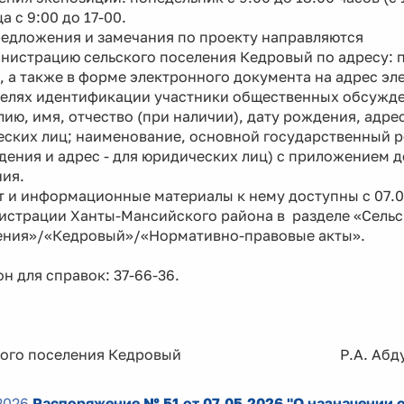
а с 9:00 до 17-00.
ожения и замечания по проекту направляются
нистрацию сельского поселения Кедровый по адресу: п.
 а также в форме электронного документа на адрес э
ях идентификации участники общественных обсужден
ию, имя, отчество (при наличии), дату рождения, адрес
еских лиц; наименование, основной государственный 
дения и адрес - для юридических лиц) с приложением 
ия.
 и информационные материалы к нему доступны с 07.05
истрации Ханты-Мансийского района в разделе «Сельс
ения»/«Кедровый»/«Нормативно-правовые акты».
н для справок: 37-66-36.
ского поселения Кедровый Р.А. Абдур
2026
Распоряжение № 51 от 07.05.2026 "О назначении