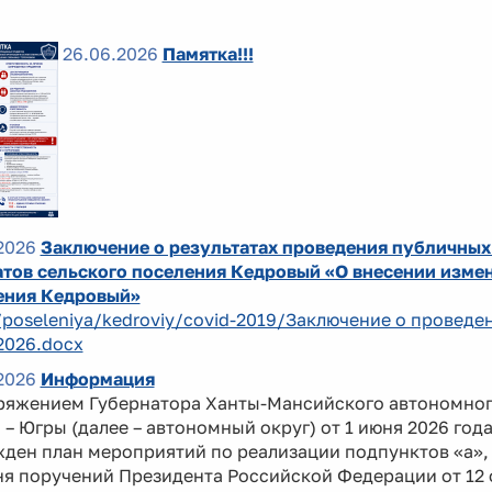
26.06.2026
Памятка!!!
2026
Заключение о результатах проведения публичных
тов сельского поселения Кедровый «О внесении измен
ения Кедровый»
/poseleniya/kedroviy/covid-2019/Заключение о провед
2026.docx
2026
Информация
ряжением Губернатора Ханты-Мансийского автономно
 – Югры (далее – автономный округ) от 1 июня 2026 год
ден план мероприятий по реализации подпунктов «а», 
я поручений Президента Российской Федерации от 12 