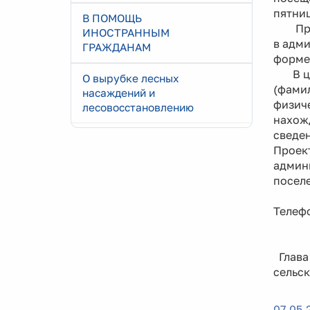
пятниц
В ПОМОЩЬ
Предл
ИНОСТРАННЫМ
в адми
ГРАЖДАНАМ
форме,
В цел
О вырубке лесных
(фамил
насаждений и
физич
лесовосстановлению
нахож
сведен
Проект
админ
посел
Телефо
Глава
сель
07.05.