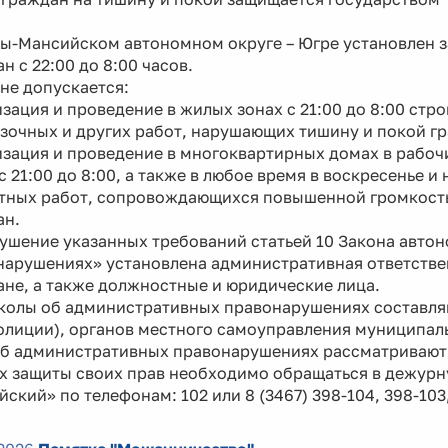
ты-Мансийском автономном округе – Югре установлен з
н с 22:00 до 8:00 часов.
не допускается:
зация и проведение в жилых зонах с 21:00 до 8:00 стр
зочных и других работ, нарушающих тишину и покой г
зация и проведение в многоквартирных домах в рабочие 
 с 21:00 до 8:00, а также в любое время в воскресенье
тных работ, сопровождающихся повышенной громкост
ан.
ушение указанных требований статьей 10 Закона авто
арушениях» установлена административная ответствен
не, а также должностные и юридические лица.
колы об административных правонарушениях составля
олиции), органов местного самоуправления муниципал
об административных правонарушениях рассматривают
ях защиты своих прав необходимо обращаться в дежурн
ский» по телефонам: 102 или 8 (3467) 398-104, 398-103,