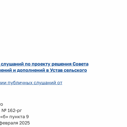
 слушаний по проекту решения Совета
ений и дополнений в Устав сельского
ении публичных слушаний от
го
а № 162-рг
«б» пункта 9
февраля 2025