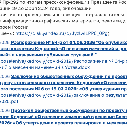
№ Пр-292 по итогам пресс-конференции Президента Ро
ации 19 декабря 2024 года, включающий
риятия по проведению информационно-разъяснительно
е информационно-графических материалов, рекоменд
роем России
ещены:
https://disk.yandex.ru/d/JyzlwILPP6_GPg
)
2026
Распоряжение № 64-р от 04.06.2026 "Об опублик
ого поселения Кедровый «О внесении изменений и доп
вый» и назначении публичных слушаний "
/poseleniya/kedroviy/covid-2019/Распоряжение № 64-р 
ий о внесении изменений в Устав.docx
2026
Заключение общественных обсуждений по проект
 депутатов сельского поселения Кедровый «О внесени
ого поселения № 6 от 19.03.2026г «Об утверждении п
/poseleniya/kedroviy/covid-2019/заключение о результ
2026.pdf
2026
Протокол общественных обсуждений по проекту р
ния Кедровый «О внесении изменений в решение Совет
.2026г «Об утверждении проекта планировки и межеван