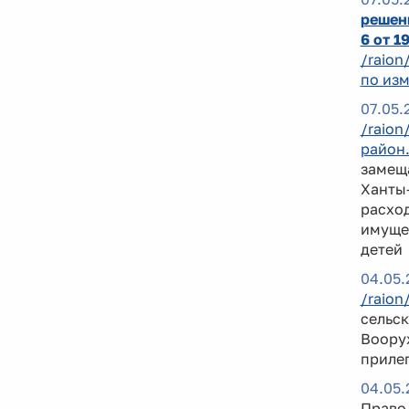
решени
6 от 1
/raion
по изм
07.05.
/raion
район
замещ
Ханты-
расход
имущес
детей
04.05.
/raion
сельск
Воору
приле
04.05.
Право