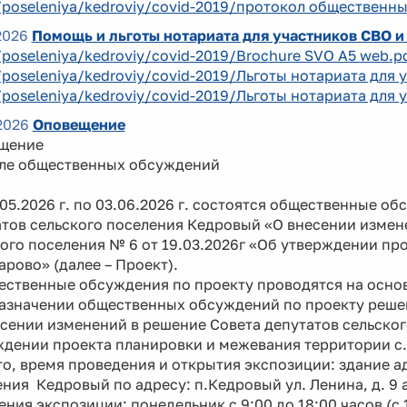
/poseleniya/kedroviy/covid-2019/протокол общественны
2026
Помощь и льготы нотариата для участников СВО и
/poseleniya/kedroviy/covid-2019/Brochure SVO A5 web.p
/poseleniya/kedroviy/covid-2019/Льготы нотариата для 
/poseleniya/kedroviy/covid-2019/Льготы нотариата для 
2026
Оповещение
щение
але общественных обсуждений
5.2026 г. по 03.06.2026 г. состоятся общественные о
тов сельского поселения Кедровый «О внесении измен
ого поселения № 6 от 19.03.2026г «Об утверждении п
арово» (далее – Проект).
твенные обсуждения по проекту проводятся на основа
назначении общественных обсуждений по проекту реше
сении изменений в решение Совета депутатов сельског
ждении проекта планировки и межевания территории с.
, время проведения и открытия экспозиции: здание а
ния Кедровый по адресу: п.Кедровый ул. Ленина, д. 9 а, 
ния экспозиции: понедельник с 9:00 до 18:00 часов (с 1