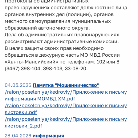
Протоколы об административных
правонарушениях составляют должностные лица
органов внутренних дел (полиции), органов
местного самоуправления муниципальных
образований автономного округа.
Дела об административных правонарушениях
рассматривают административные комиссии.
В целях защиты своих прав необходимо
обращаться в дежурную часть МО МВД России
«Ханты-Мансийский» по телефонам: 102 или 8
(3467) 398-104, 398-103, 33-08-20.
04.05.2026
Памятка "Мошенничество"
/raion/poseleniya/kedroviy/Приложение к письму
информация МОМВД ХМ.pdf
/raion/poseleniya/kedroviy/Приложение к письму
листовки.pdf
/raion/poseleniya/kedroviy/Приложение к письму
листовки_2.pdf
28.04.2026
информация