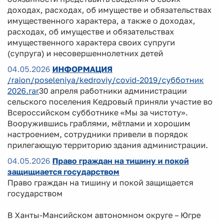
доходах, расходах, об имуществе и обязательствах
имущественного характера, а также о доходах,
расходах, об имуществе и обязательствах
имущественного характера своих супруги
(супруга) и несовершеннолетних детей
04.05.2026
ИНФОРМАЦИЯ
/raion/poseleniya/kedroviy/covid-2019/субботник
2026.rar
30 апреля работники администрации
сельского поселения Кедровый приняли участие во
Всероссийском субботнике «Мы за чистоту».
Вооружившись граблями, мётлами и хорошим
настроением, сотрудники привели в порядок
прилегающую территорию здания администрации.
04.05.2026
Право граждан на тишину и покой
защищиается государством
Право граждан на тишину и покой защищается
государством
В Ханты-Мансийском автономном округе – Югре