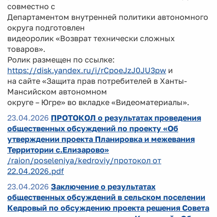
совместно с
Департаментом внутренней политики автономного
округа подготовлен
видеоролик «Возврат технически сложных
товаров».
Ролик размещен по ссылке:
https://disk.yandex.ru/i/rCpoeJzJ0JU3pw
и
на сайте «Защита прав потребителей в Ханты-
Мансийском автономном
округе – Югре» во вкладке «Видеоматериалы».
23.04.2026
ПРОТОКОЛ о результатах проведения
общественных обсуждений по проекту «Об
утверждении проекта Планировка и межевания
Территории с.Елизарово»
/raion/poseleniya/kedroviy/протокол от
22.04.2026.pdf
23.04.2026
Заключение о результатах
общественных обсуждений в сельском поселении
Кедровый по обсуждению проекта решения Совета