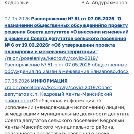
Кедровый Р.А. Абдурахманов
07.05.2026
Распоряжение № 51 от 07.05.2026 "О
назначении общественных обсужденийпо проекту
решения Совета депутатов «О внесении изменений
в решение Совета депутатов сельского поселения
№ 6 от 19.03.2026г «Об утверждении проекта
планировки и межевания территории"
/raion/poseleniya/kedroviy/covid-2019/
Распоряжение № 51-р от 07.05.2026 общественные
обсуждения по измен в межевание Елизарово.docx
07.05.2026
ИНФОРМАЦИЯ
/raion/poseleniya/kedroviy/covid-2019/Совет
депутатов с.п. Кедровый Ханты-Мансийский
район.docx
Обобщенная информация об
исполнении (ненадлежащем исполнении) лицами,
замещающими муниципальные должности депутата
Совета депутатов сельского поселения Кедровый
Ханты-Мансийского муниципального района,
обязанности представить сведения о своих