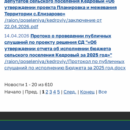
депутатов сельского поселения Кедровый «Об
утверждении проекта Планировка и межевания
Территории с.Елизарово»
/raion/poseleniya/kedroviy/заключение от
22.04.2026.pdf
14.04.2026
Протоко о проведении публичных
слушаний по проекту решения СД "«Об
утверждении отчета об исполнении бюджета
сельского поселения Кедровый за 2025 год»"
/raion/poseleniya/kedroviy/Протокол по публичных
слушаний по исполнению Бюджета за 2025 год.docx
Новости 1 - 20 из 610
Начало | Пред. |
1
2
3
4
5
|
След.
|
Конец
|
Все