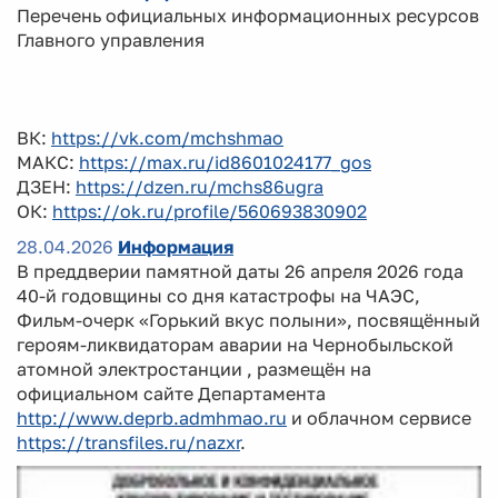
Перечень официальных информационных ресурсов
Главного управления
ВК:
https://vk.com/mchshmao
МАКС:
https://max.ru/id8601024177_gos
ДЗЕН:
https://dzen.ru/mchs86ugra
ОК:
https://ok.ru/profile/560693830902
28.04.2026
Информация
В преддверии памятной даты 26 апреля 2026 года
40-й годовщины со дня катастрофы на ЧАЭС,
Фильм-очерк «Горький вкус полыни», посвящённый
героям-ликвидаторам аварии на Чернобыльской
атомной электростанции , размещён на
официальном сайте Департамента
http://www.deprb.admhmao.ru
и облачном сервисе
https://transfiles.ru/nazxr
.