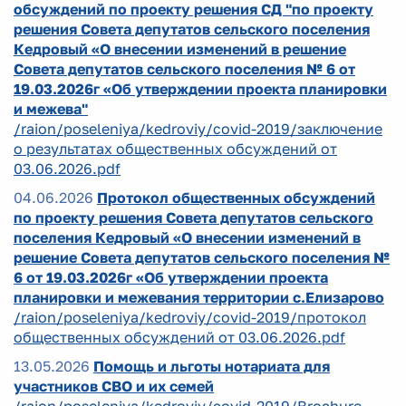
обсуждений по проекту решения СД "по проекту
решения Совета депутатов сельского поселения
Кедровый «О внесении изменений в решение
Совета депутатов сельского поселения № 6 от
19.03.2026г «Об утверждении проекта планировки
и межева"
/raion/poseleniya/kedroviy/covid-2019/заключение
о результатах общественных обсуждений от
03.06.2026.pdf
04.06.2026
Протокол общественных обсуждений
по проекту решения Совета депутатов сельского
поселения Кедровый «О внесении изменений в
решение Совета депутатов сельского поселения №
6 от 19.03.2026г «Об утверждении проекта
планировки и межевания территории с.Елизарово
/raion/poseleniya/kedroviy/covid-2019/протокол
общественных обсуждений от 03.06.2026.pdf
13.05.2026
Помощь и льготы нотариата для
участников СВО и их семей
/raion/poseleniya/kedroviy/covid-2019/Brochure