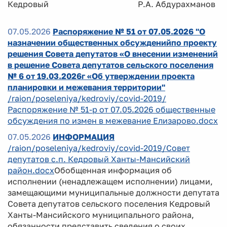
Кедровый Р.А. Абдурахманов
07.05.2026
Распоряжение № 51 от 07.05.2026 "О
назначении общественных обсужденийпо проекту
решения Совета депутатов «О внесении изменений
в решение Совета депутатов сельского поселения
№ 6 от 19.03.2026г «Об утверждении проекта
планировки и межевания территории"
/raion/poseleniya/kedroviy/covid-2019/
Распоряжение № 51-р от 07.05.2026 общественные
обсуждения по измен в межевание Елизарово.docx
07.05.2026
ИНФОРМАЦИЯ
/raion/poseleniya/kedroviy/covid-2019/Совет
депутатов с.п. Кедровый Ханты-Мансийский
район.docx
Обобщенная информация об
исполнении (ненадлежащем исполнении) лицами,
замещающими муниципальные должности депутата
Совета депутатов сельского поселения Кедровый
Ханты-Мансийского муниципального района,
обязанности представить сведения о своих