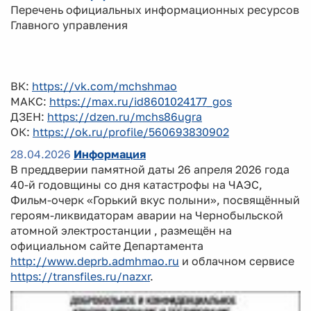
Перечень официальных информационных ресурсов
Главного управления
ВК:
https://vk.com/mchshmao
МАКС:
https://max.ru/id8601024177_gos
ДЗЕН:
https://dzen.ru/mchs86ugra
ОК:
https://ok.ru/profile/560693830902
28.04.2026
Информация
В преддверии памятной даты 26 апреля 2026 года
40-й годовщины со дня катастрофы на ЧАЭС,
Фильм-очерк «Горький вкус полыни», посвящённый
героям-ликвидаторам аварии на Чернобыльской
атомной электростанции , размещён на
официальном сайте Департамента
http://www.deprb.admhmao.ru
и облачном сервисе
https://transfiles.ru/nazxr
.