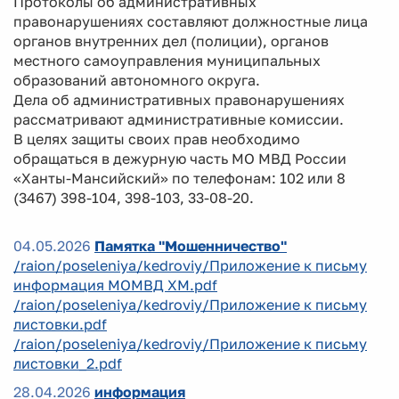
Протоколы об административных
правонарушениях составляют должностные лица
органов внутренних дел (полиции), органов
местного самоуправления муниципальных
образований автономного округа.
Дела об административных правонарушениях
рассматривают административные комиссии.
В целях защиты своих прав необходимо
обращаться в дежурную часть МО МВД России
«Ханты-Мансийский» по телефонам: 102 или 8
(3467) 398-104, 398-103, 33-08-20.
04.05.2026
Памятка "Мошенничество"
/raion/poseleniya/kedroviy/Приложение к письму
информация МОМВД ХМ.pdf
/raion/poseleniya/kedroviy/Приложение к письму
листовки.pdf
/raion/poseleniya/kedroviy/Приложение к письму
листовки_2.pdf
28.04.2026
информация