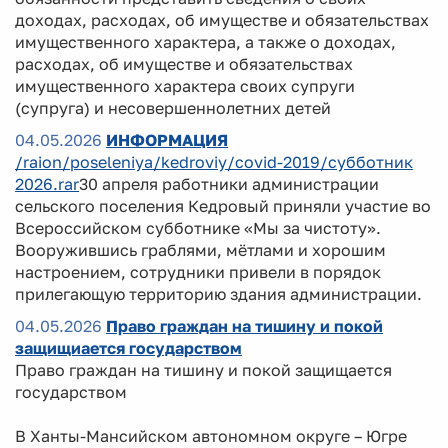
доходах, расходах, об имуществе и обязательствах
имущественного характера, а также о доходах,
расходах, об имуществе и обязательствах
имущественного характера своих супруги
(супруга) и несовершеннолетних детей
04.05.2026
ИНФОРМАЦИЯ
/raion/poseleniya/kedroviy/covid-2019/субботник
2026.rar
30 апреля работники администрации
сельского поселения Кедровый приняли участие во
Всероссийском субботнике «Мы за чистоту».
Вооружившись граблями, мётлами и хорошим
настроением, сотрудники привели в порядок
прилегающую территорию здания администрации.
04.05.2026
Право граждан на тишину и покой
защищиается государством
Право граждан на тишину и покой защищается
государством
В Ханты-Мансийском автономном округе – Югре