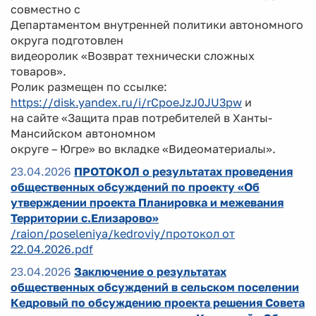
совместно с
Департаментом внутренней политики автономного
округа подготовлен
видеоролик «Возврат технически сложных
товаров».
Ролик размещен по ссылке:
https://disk.yandex.ru/i/rCpoeJzJ0JU3pw
и
на сайте «Защита прав потребителей в Ханты-
Мансийском автономном
округе – Югре» во вкладке «Видеоматериалы».
23.04.2026
ПРОТОКОЛ о результатах проведения
общественных обсуждений по проекту «Об
утверждении проекта Планировка и межевания
Территории с.Елизарово»
/raion/poseleniya/kedroviy/протокол от
22.04.2026.pdf
23.04.2026
Заключение о результатах
общественных обсуждений в сельском поселении
Кедровый по обсуждению проекта решения Совета