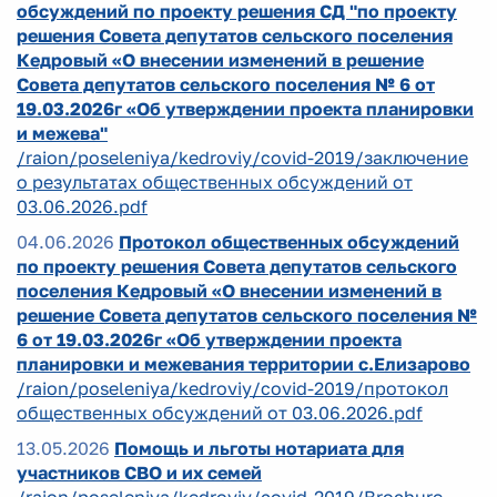
обсуждений по проекту решения СД "по проекту
решения Совета депутатов сельского поселения
Кедровый «О внесении изменений в решение
Совета депутатов сельского поселения № 6 от
19.03.2026г «Об утверждении проекта планировки
и межева"
/raion/poseleniya/kedroviy/covid-2019/заключение
о результатах общественных обсуждений от
03.06.2026.pdf
04.06.2026
Протокол общественных обсуждений
по проекту решения Совета депутатов сельского
поселения Кедровый «О внесении изменений в
решение Совета депутатов сельского поселения №
6 от 19.03.2026г «Об утверждении проекта
планировки и межевания территории с.Елизарово
/raion/poseleniya/kedroviy/covid-2019/протокол
общественных обсуждений от 03.06.2026.pdf
13.05.2026
Помощь и льготы нотариата для
участников СВО и их семей
/raion/poseleniya/kedroviy/covid-2019/Brochure