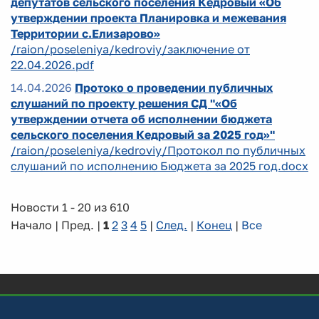
депутатов сельского поселения Кедровый «Об
утверждении проекта Планировка и межевания
Территории с.Елизарово»
/raion/poseleniya/kedroviy/заключение от
22.04.2026.pdf
14.04.2026
Протоко о проведении публичных
слушаний по проекту решения СД "«Об
утверждении отчета об исполнении бюджета
сельского поселения Кедровый за 2025 год»"
/raion/poseleniya/kedroviy/Протокол по публичных
слушаний по исполнению Бюджета за 2025 год.docx
Новости 1 - 20 из 610
Начало | Пред. |
1
2
3
4
5
|
След.
|
Конец
|
Все