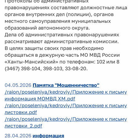
Протоколы об административных
правонарушениях составляют должностные лица
органов внутренних дел (полиции), органов
местного самоуправления муниципальных
образований автономного округа.
Дела об административных правонарушениях
рассматривают административные комиссии.
В целях защиты своих прав необходимо
обращаться в дежурную часть МО МВД России
«Ханты-Мансийский» по телефонам: 102 или 8
(3467) 398-104, 398-103, 33-08-20.
04.05.2026
Памятка "Мошенничество"
/raion/poseleniya/kedroviy/Приложение к письму
информация МОМВД ХМ.pdf
/raion/poseleniya/kedroviy/Приложение к письму
листовки.pdf
/raion/poseleniya/kedroviy/Приложение к письму
листовки_2.pdf
28.04.2026
информация