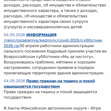
доходах, расходах, об имуществе и обязательствах
имущественного характера, а также о доходах,
расходах, об имуществе и обязательствах
имущественного характера своих супруги
(супруга) и несовершеннолетних детей
04.05.2026
ИНФОРМАЦИЯ
/raion/poseleniya/kedroviy/covid-2019/субботник
2026.rar
30 апреля работники администрации
сельского поселения Кедровый приняли участие во
Всероссийском субботнике «Мы за чистоту».
Вооружившись граблями, мётлами и хорошим
настроением, сотрудники привели в порядок
прилегающую территорию здания администрации.
04.05.2026
Право граждан на тишину и покой
защищиается государством
Право граждан на тишину и покой защищается
государством
В Ханты-Мансийском автономном округе – Югре