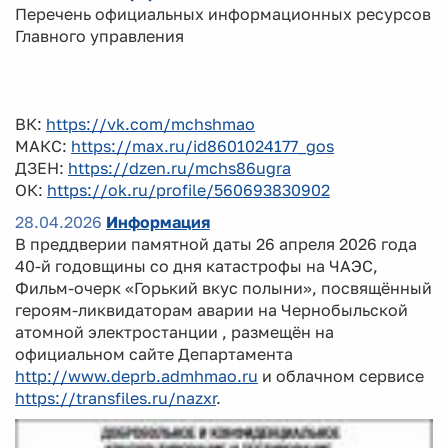
Перечень официальных информационных ресурсов
Главного управления
ВК:
https://vk.com/mchshmao
МАКС:
https://max.ru/id8601024177_gos
ДЗЕН:
https://dzen.ru/mchs86ugra
ОК:
https://ok.ru/profile/560693830902
28.04.2026
Информация
В преддверии памятной даты 26 апреля 2026 года
40-й годовщины со дня катастрофы на ЧАЭС,
Фильм-очерк «Горький вкус полыни», посвящённый
героям-ликвидаторам аварии на Чернобыльской
атомной электростанции , размещён на
официальном сайте Департамента
http://www.deprb.admhmao.ru
и облачном сервисе
https://transfiles.ru/nazxr
.