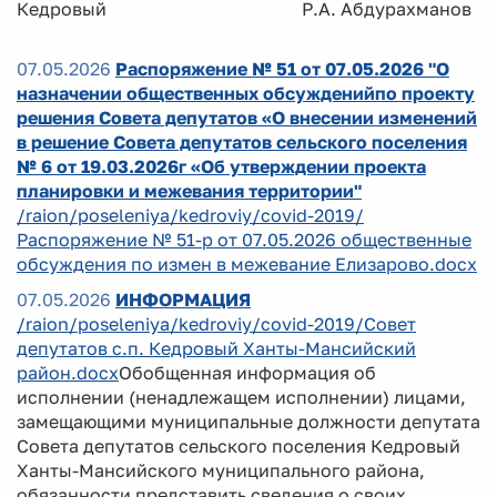
Кедровый Р.А. Абдурахманов
07.05.2026
Распоряжение № 51 от 07.05.2026 "О
назначении общественных обсужденийпо проекту
решения Совета депутатов «О внесении изменений
в решение Совета депутатов сельского поселения
№ 6 от 19.03.2026г «Об утверждении проекта
планировки и межевания территории"
/raion/poseleniya/kedroviy/covid-2019/
Распоряжение № 51-р от 07.05.2026 общественные
обсуждения по измен в межевание Елизарово.docx
07.05.2026
ИНФОРМАЦИЯ
/raion/poseleniya/kedroviy/covid-2019/Совет
депутатов с.п. Кедровый Ханты-Мансийский
район.docx
Обобщенная информация об
исполнении (ненадлежащем исполнении) лицами,
замещающими муниципальные должности депутата
Совета депутатов сельского поселения Кедровый
Ханты-Мансийского муниципального района,
обязанности представить сведения о своих