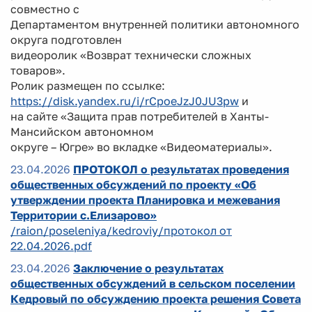
совместно с
Департаментом внутренней политики автономного
округа подготовлен
видеоролик «Возврат технически сложных
товаров».
Ролик размещен по ссылке:
https://disk.yandex.ru/i/rCpoeJzJ0JU3pw
и
на сайте «Защита прав потребителей в Ханты-
Мансийском автономном
округе – Югре» во вкладке «Видеоматериалы».
23.04.2026
ПРОТОКОЛ о результатах проведения
общественных обсуждений по проекту «Об
утверждении проекта Планировка и межевания
Территории с.Елизарово»
/raion/poseleniya/kedroviy/протокол от
22.04.2026.pdf
23.04.2026
Заключение о результатах
общественных обсуждений в сельском поселении
Кедровый по обсуждению проекта решения Совета