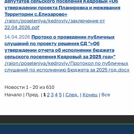
депутатов сельского поселения Кедровый «Об
утверждении проекта Планировка и межевания
Территории с.Елизарово»
/raion/poseleniya/kedroviy/заключение от
22.04.2026.pdf
14.04.2026
Протоко о проведении публичных
слушаний по проекту решения СД "«Об
утверждении отчета об исполнении бюджета
сельского поселения Кедровый за 2025 год»"
/raion/poseleniya/kedroviy/Протокол по публичных
слушаний по исполнению Бюджета за 2025 год.docx
Новости 1 - 20 из 610
Начало | Пред. |
1
2
3
4
5
|
След.
|
Конец
|
Все