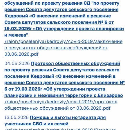
обсуждений по проекту решения СД "по проекту
решения Совета депутатов сельского поселения
Кедровый «О внесении изменений в решение
Совета депутатов сельского поселения № 6 от
19.03.2026г «Об утверждении проекта планировки
и межева"
/raion/poseleniya/kedroviy/covid-2019/заключение
о результатах общественных обсуждений от
03.06.2026.pdf
04.06.2026
Протокол общественных обсуждений
по проекту решения Совета депутатов сельского
поселения Кедровый «О внесении изменений в
решение Совета депутатов сельского поселения №
6 от 19.03.2026г «Об утверждении проекта
планировки и межевания территории с.Елизарово
/raion/poseleniya/kedroviy/covid-2019/протокол
общественных обсуждений от 03.06.2026.pdf
13.05.2026
Помощь и льготы нотариата для
участников СВО и их семей
/raion/poseleniya/kedroviy/covid-2019/Brochure