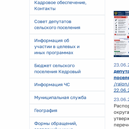
Кадровое обеспечение,
Контакты
Совет депутатов
сельского поселения
Информация об
участии в целевых и
иных программах
23.06.
Бюджет сельского
депута
поселения Кедровый
посел
/raion
Информация ЧС
22.06.
Муниципальная служба
23.06.
Распо
География
округа
утверж
Формы обращений,
перечн