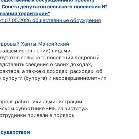
 Совета депутатов сельского поселения №
жевания территории"
 от 07.05.2026 общественные обсуждения
 Кедровый Ханты-Мансийский
жащем исполнении) лицами,
путатов сельского поселения Кедровый
дставить сведения о своих доходах,
актера, а также о доходах, расходах, об
 супруги (супруга) и несовершеннолетних
апреля работники администрации
йском субботнике «Мы за чистоту».
отрудники привели в порядок
осударством