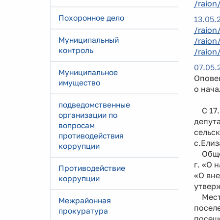
/raion
Похоронное дело
13.05.
/raion
Муниципальный
/raion
контроль
/raion
07.05.
Муниципальное
Опове
имущество
о нач
подведомственные
С 17.0
организации по
депута
вопросам
сельск
противодействия
с.Елиз
коррупции
Общес
г. «О 
Противодействие
«О вне
коррупции
утвер
Место
Межрайонная
поселе
прокуратура
посеще