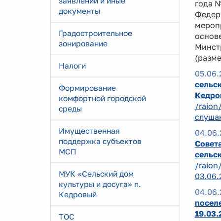
заявлений и иные
года 
документы
Федер
мероп
Градостроительное
основ
зонирование
Минст
(разм
Налоги
05.06.
сельск
Формирование
Кедро
комфортной городской
/raion
среды
слушан
Имущественная
04.06.
поддержка субъектов
Совета
МСП
сельск
/raion
МУК «Сельский дом
03.06.
культуры и досуга» п.
04.06.
Кедровый
поселе
19.03
ТОС