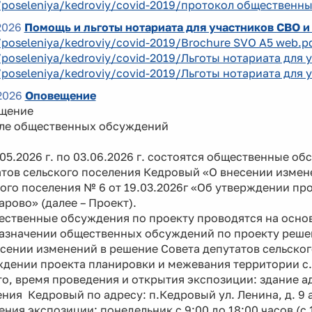
/poseleniya/kedroviy/covid-2019/протокол общественны
2026
Помощь и льготы нотариата для участников СВО и
/poseleniya/kedroviy/covid-2019/Brochure SVO A5 web.p
/poseleniya/kedroviy/covid-2019/Льготы нотариата для 
/poseleniya/kedroviy/covid-2019/Льготы нотариата для 
2026
Оповещение
щение
але общественных обсуждений
5.2026 г. по 03.06.2026 г. состоятся общественные о
тов сельского поселения Кедровый «О внесении измен
ого поселения № 6 от 19.03.2026г «Об утверждении п
арово» (далее – Проект).
твенные обсуждения по проекту проводятся на основа
назначении общественных обсуждений по проекту реше
сении изменений в решение Совета депутатов сельског
ждении проекта планировки и межевания территории с.
, время проведения и открытия экспозиции: здание а
ния Кедровый по адресу: п.Кедровый ул. Ленина, д. 9 а, 
ния экспозиции: понедельник с 9:00 до 18:00 часов (с 1