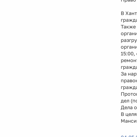
В Хан
гражда
Также 
органи
разгру
органи
15:00,
ремон
гражд
За нар
правон
гражда
Прото
дел (п
Дела 
В цел
Мансий