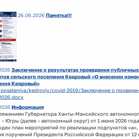
26.06.2026
Памятка!!!
2026
Заключение о результатах проведения публичных
тов сельского поселения Кедровый «О внесении измен
ения Кедровый»
/poseleniya/kedroviy/covid-2019/Заключение о провед
2026.docx
2026
Информация
ряжением Губернатора Ханты-Мансийского автономно
 – Югры (далее – автономный округ) от 1 июня 2026 год
ден план мероприятий по реализации подпунктов «а», 
я поручений Президента Российской Федерации от 12 