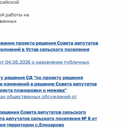
ссийской
й работы на
ованных
овании проекта решения Совета депутатов
олнений в Устав сельского поселения
от 04.06.2026 о назначении публичных
у решения СД "по проекту решения
и изменений в решение Совета депутатов
роекта планировки и межева"
атах общественных обсуждений от
ешения Совета депутатов сельского
а депутатов сельского поселения № 6 от
ия территории с.Елизарово