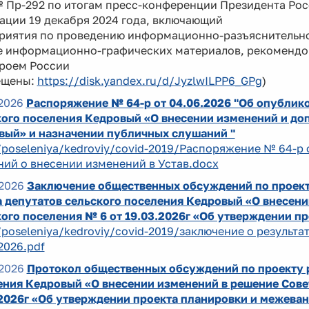
№ Пр-292 по итогам пресс-конференции Президента Ро
ации 19 декабря 2024 года, включающий
риятия по проведению информационно-разъяснительно
е информационно-графических материалов, рекоменд
роем России
ещены:
https://disk.yandex.ru/d/JyzlwILPP6_GPg
)
2026
Распоряжение № 64-р от 04.06.2026 "Об опублик
ого поселения Кедровый «О внесении изменений и доп
вый» и назначении публичных слушаний "
/poseleniya/kedroviy/covid-2019/Распоряжение № 64-р 
ий о внесении изменений в Устав.docx
2026
Заключение общественных обсуждений по проект
 депутатов сельского поселения Кедровый «О внесени
ого поселения № 6 от 19.03.2026г «Об утверждении п
/poseleniya/kedroviy/covid-2019/заключение о результ
2026.pdf
2026
Протокол общественных обсуждений по проекту р
ния Кедровый «О внесении изменений в решение Совет
.2026г «Об утверждении проекта планировки и межеван