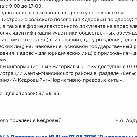
а с 9:00 до 17-00.
ожения и замечания по проекту направляются
нистрацию сельского поселения Кедровый по адресу: п.
 а также в форме электронного документа на адрес э
ях идентификации участники общественных обсужден
ию, имя, отчество (при наличии), дату рождения, адрес
еских лиц; наименование, основной государственный 
дения и адрес - для юридических лиц) с приложением 
ия.
 и информационные материалы к нему доступны с 07.05
истрации Ханты-Мансийского района в разделе «Сельс
ения»/«Кедровый»/«Нормативно-правовые акты».
н для справок: 37-66-36.
ского поселения Кедровый Р.А. Абдур
2026
Распоряжение № 51 от 07.05.2026 "О назначении