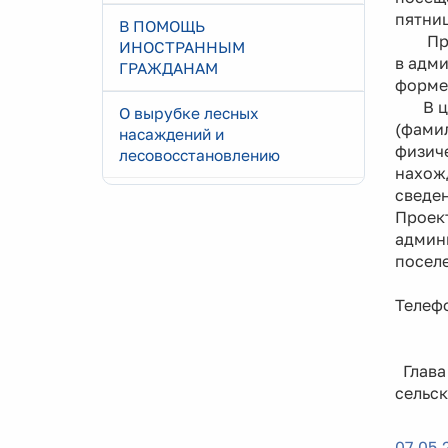
пятниц
В ПОМОЩЬ
Предл
ИНОСТРАННЫМ
в адми
ГРАЖДАНАМ
форме,
В цел
О вырубке лесных
(фамил
насаждений и
физич
лесовосстановлению
нахож
сведен
Проект
админ
посел
Телефо
Глава
сель
07.05.