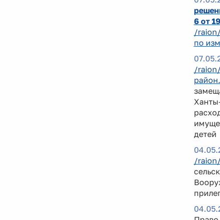
решени
6 от 1
/raion
по изм
07.05.
/raion
район
замещ
Ханты-
расход
имущес
детей
04.05.
/raion
сельск
Воору
приле
04.05.
Право