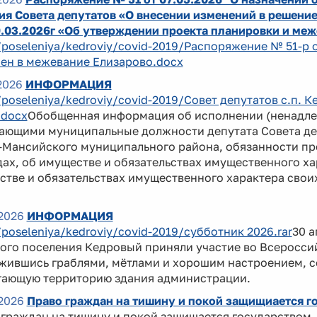
я Совета депутатов «О внесении изменений в решение
9.03.2026г «Об утверждении проекта планировки и ме
/poseleniya/kedroviy/covid-2019/Распоряжение № 51-р
ен в межевание Елизарово.docx
2026
ИНФОРМАЦИЯ
/poseleniya/kedroviy/covid-2019/Совет депутатов с.п.
.docx
Обобщенная информация об исполнении (ненадле
ающими муниципальные должности депутата Совета де
Мансийского муниципального района, обязанности пре
ах, об имуществе и обязательствах имущественного хар
тве и обязательствах имущественного характера своих
2026
ИНФОРМАЦИЯ
/poseleniya/kedroviy/covid-2019/субботник 2026.rar
30 
ого поселения Кедровый приняли участие во Всеросси
жившись граблями, мётлами и хорошим настроением, с
гающую территорию здания администрации.
2026
Право граждан на тишину и покой защищиается г
 граждан на тишину и покой защищается государством