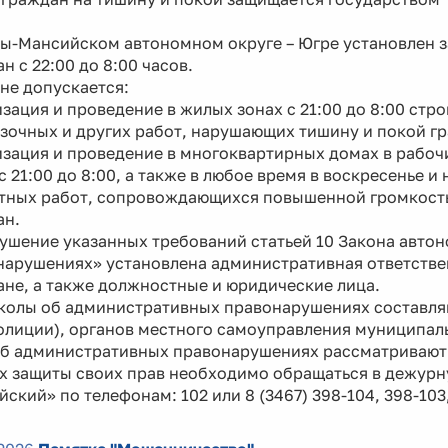
ты-Мансийском автономном округе – Югре установлен з
н с 22:00 до 8:00 часов.
не допускается:
зация и проведение в жилых зонах с 21:00 до 8:00 стр
зочных и других работ, нарушающих тишину и покой г
зация и проведение в многоквартирных домах в рабочие 
 с 21:00 до 8:00, а также в любое время в воскресенье
тных работ, сопровождающихся повышенной громкост
ан.
ушение указанных требований статьей 10 Закона авто
арушениях» установлена административная ответствен
не, а также должностные и юридические лица.
колы об административных правонарушениях составля
олиции), органов местного самоуправления муниципал
об административных правонарушениях рассматривают
ях защиты своих прав необходимо обращаться в дежурн
ский» по телефонам: 102 или 8 (3467) 398-104, 398-103,