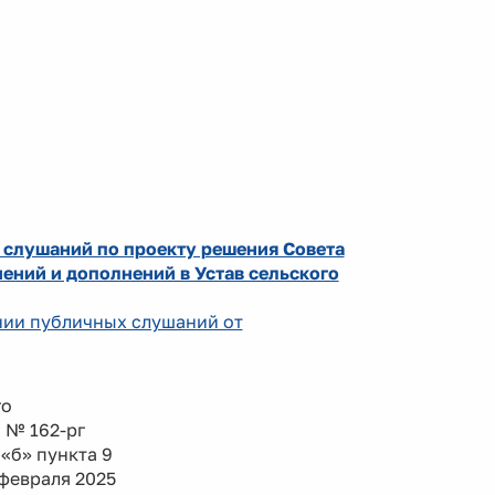
 слушаний по проекту решения Совета
ений и дополнений в Устав сельского
ении публичных слушаний от
го
а № 162-рг
«б» пункта 9
февраля 2025