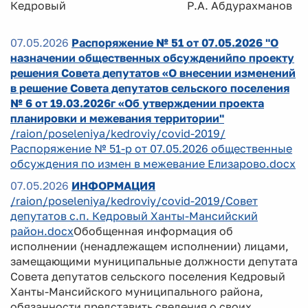
Кедровый Р.А. Абдурахманов
07.05.2026
Распоряжение № 51 от 07.05.2026 "О
назначении общественных обсужденийпо проекту
решения Совета депутатов «О внесении изменений
в решение Совета депутатов сельского поселения
№ 6 от 19.03.2026г «Об утверждении проекта
планировки и межевания территории"
/raion/poseleniya/kedroviy/covid-2019/
Распоряжение № 51-р от 07.05.2026 общественные
обсуждения по измен в межевание Елизарово.docx
07.05.2026
ИНФОРМАЦИЯ
/raion/poseleniya/kedroviy/covid-2019/Совет
депутатов с.п. Кедровый Ханты-Мансийский
район.docx
Обобщенная информация об
исполнении (ненадлежащем исполнении) лицами,
замещающими муниципальные должности депутата
Совета депутатов сельского поселения Кедровый
Ханты-Мансийского муниципального района,
обязанности представить сведения о своих