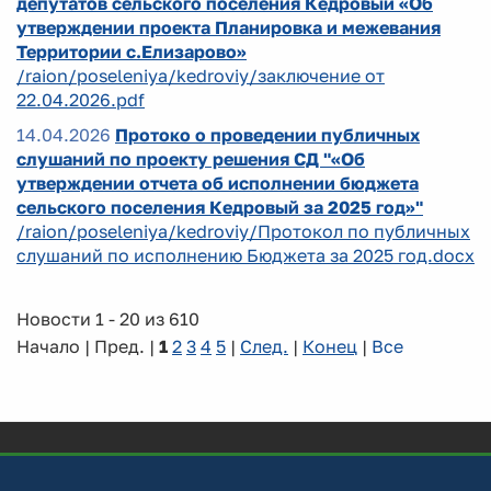
депутатов сельского поселения Кедровый «Об
утверждении проекта Планировка и межевания
Территории с.Елизарово»
/raion/poseleniya/kedroviy/заключение от
22.04.2026.pdf
14.04.2026
Протоко о проведении публичных
слушаний по проекту решения СД "«Об
утверждении отчета об исполнении бюджета
сельского поселения Кедровый за 2025 год»"
/raion/poseleniya/kedroviy/Протокол по публичных
слушаний по исполнению Бюджета за 2025 год.docx
Новости 1 - 20 из 610
Начало | Пред. |
1
2
3
4
5
|
След.
|
Конец
|
Все