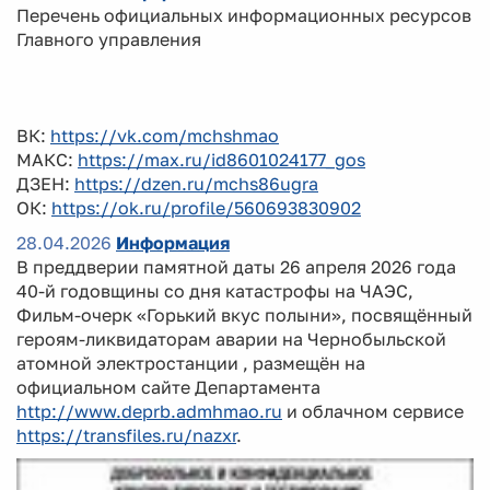
Перечень официальных информационных ресурсов
Главного управления
ВК:
https://vk.com/mchshmao
МАКС:
https://max.ru/id8601024177_gos
ДЗЕН:
https://dzen.ru/mchs86ugra
ОК:
https://ok.ru/profile/560693830902
28.04.2026
Информация
В преддверии памятной даты 26 апреля 2026 года
40-й годовщины со дня катастрофы на ЧАЭС,
Фильм-очерк «Горький вкус полыни», посвящённый
героям-ликвидаторам аварии на Чернобыльской
атомной электростанции , размещён на
официальном сайте Департамента
http://www.deprb.admhmao.ru
и облачном сервисе
https://transfiles.ru/nazxr
.