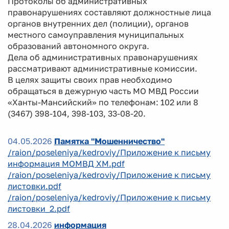
Протоколы об административных
правонарушениях составляют должностные лица
органов внутренних дел (полиции), органов
местного самоуправления муниципальных
образований автономного округа.
Дела об административных правонарушениях
рассматривают административные комиссии.
В целях защиты своих прав необходимо
обращаться в дежурную часть МО МВД России
«Ханты-Мансийский» по телефонам: 102 или 8
(3467) 398-104, 398-103, 33-08-20.
04.05.2026
Памятка "Мошенничество"
/raion/poseleniya/kedroviy/Приложение к письму
информация МОМВД ХМ.pdf
/raion/poseleniya/kedroviy/Приложение к письму
листовки.pdf
/raion/poseleniya/kedroviy/Приложение к письму
листовки_2.pdf
28.04.2026
информация