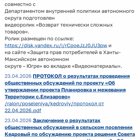
совместно с
Департаментом внутренней политики автономного
округа подготовлен
видеоролик «Возврат технически сложных
товаров».
Ролик размещен по ссылке:
https://disk.yandex.ru/i/rCpoeJzJ0JU3pw
и
на сайте «Защита прав потребителей в Ханты-
Мансийском автономном
округе – Югре» во вкладке «Видеоматериалы».
23.04.2026
ПРОТОКОЛ о результатах проведения
общественных обсуждений по проекту «Об
утверждении проекта Планировка и межевания
Территории с.Елизарово»
/raion/poseleniya/kedroviy/протокол от
22.04.2026.pdf
23.04.2026
Заключение о результатах
общественных обсуждений в сельском поселении
Кедровый по обсуждению проекта решения Совета