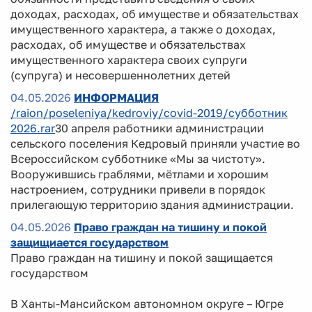
доходах, расходах, об имуществе и обязательствах
имущественного характера, а также о доходах,
расходах, об имуществе и обязательствах
имущественного характера своих супруги
(супруга) и несовершеннолетних детей
04.05.2026
ИНФОРМАЦИЯ
/raion/poseleniya/kedroviy/covid-2019/субботник
2026.rar
30 апреля работники администрации
сельского поселения Кедровый приняли участие во
Всероссийском субботнике «Мы за чистоту».
Вооружившись граблями, мётлами и хорошим
настроением, сотрудники привели в порядок
прилегающую территорию здания администрации.
04.05.2026
Право граждан на тишину и покой
защищиается государством
Право граждан на тишину и покой защищается
государством
В Ханты-Мансийском автономном округе – Югре