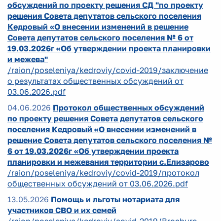
обсуждений по проекту решения СД "по проекту
решения Совета депутатов сельского поселения
Кедровый «О внесении изменений в решение
Совета депутатов сельского поселения № 6 от
19.03.2026г «Об утверждении проекта планировки
и межева"
/raion/poseleniya/kedroviy/covid-2019/заключение
о результатах общественных обсуждений от
03.06.2026.pdf
04.06.2026
Протокол общественных обсуждений
по проекту решения Совета депутатов сельского
поселения Кедровый «О внесении изменений в
решение Совета депутатов сельского поселения №
6 от 19.03.2026г «Об утверждении проекта
планировки и межевания территории с.Елизарово
/raion/poseleniya/kedroviy/covid-2019/протокол
общественных обсуждений от 03.06.2026.pdf
13.05.2026
Помощь и льготы нотариата для
участников СВО и их семей
/raion/poseleniya/kedroviy/covid-2019/Brochure