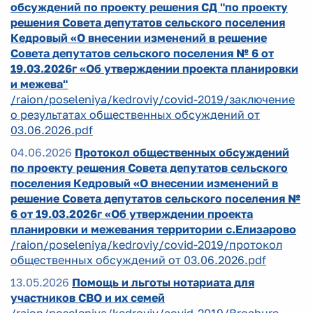
обсуждений по проекту решения СД "по проекту
решения Совета депутатов сельского поселения
Кедровый «О внесении изменений в решение
Совета депутатов сельского поселения № 6 от
19.03.2026г «Об утверждении проекта планировки
и межева"
/raion/poseleniya/kedroviy/covid-2019/заключение
о результатах общественных обсуждений от
03.06.2026.pdf
04.06.2026
Протокол общественных обсуждений
по проекту решения Совета депутатов сельского
поселения Кедровый «О внесении изменений в
решение Совета депутатов сельского поселения №
6 от 19.03.2026г «Об утверждении проекта
планировки и межевания территории с.Елизарово
/raion/poseleniya/kedroviy/covid-2019/протокол
общественных обсуждений от 03.06.2026.pdf
13.05.2026
Помощь и льготы нотариата для
участников СВО и их семей
/raion/poseleniya/kedroviy/covid-2019/Brochure