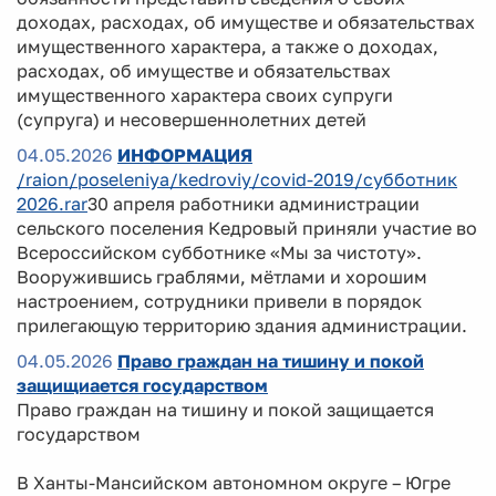
доходах, расходах, об имуществе и обязательствах
имущественного характера, а также о доходах,
расходах, об имуществе и обязательствах
имущественного характера своих супруги
(супруга) и несовершеннолетних детей
04.05.2026
ИНФОРМАЦИЯ
/raion/poseleniya/kedroviy/covid-2019/субботник
2026.rar
30 апреля работники администрации
сельского поселения Кедровый приняли участие во
Всероссийском субботнике «Мы за чистоту».
Вооружившись граблями, мётлами и хорошим
настроением, сотрудники привели в порядок
прилегающую территорию здания администрации.
04.05.2026
Право граждан на тишину и покой
защищиается государством
Право граждан на тишину и покой защищается
государством
В Ханты-Мансийском автономном округе – Югре