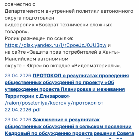
совместно с
Департаментом внутренней политики автономного
округа подготовлен
видеоролик «Возврат технически сложных
товаров».
Ролик размещен по ссылке:
https://disk.yandex.ru/i/rCpoeJzJ0JU3pw
и
на сайте «Защита прав потребителей в Ханты-
Мансийском автономном
округе – Югре» во вкладке «Видеоматериалы».
23.04.2026
ПРОТОКОЛ о результатах проведения
общественных обсуждений по проекту «Об
утверждении проекта Планировка и межевания
Территории с.Елизарово»
/raion/poseleniya/kedroviy/протокол от
22.04.2026.pdf
23.04.2026
Заключение о результатах
общественных обсуждений в сельском поселении
Кедровый по обсуждению проекта решения Совета