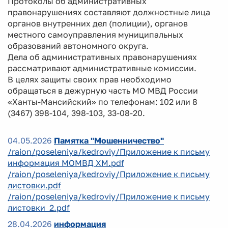
Протоколы об административных
правонарушениях составляют должностные лица
органов внутренних дел (полиции), органов
местного самоуправления муниципальных
образований автономного округа.
Дела об административных правонарушениях
рассматривают административные комиссии.
В целях защиты своих прав необходимо
обращаться в дежурную часть МО МВД России
«Ханты-Мансийский» по телефонам: 102 или 8
(3467) 398-104, 398-103, 33-08-20.
04.05.2026
Памятка "Мошенничество"
/raion/poseleniya/kedroviy/Приложение к письму
информация МОМВД ХМ.pdf
/raion/poseleniya/kedroviy/Приложение к письму
листовки.pdf
/raion/poseleniya/kedroviy/Приложение к письму
листовки_2.pdf
28.04.2026
информация