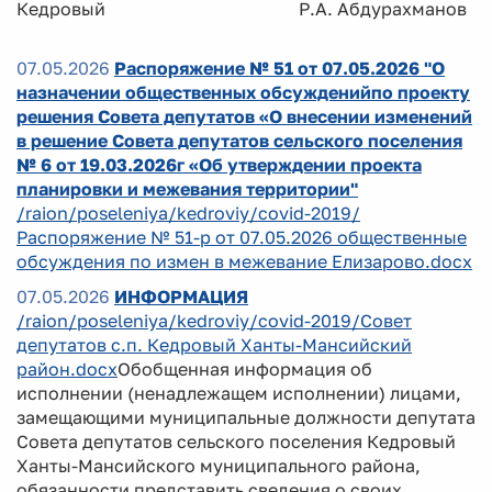
Кедровый Р.А. Абдурахманов
07.05.2026
Распоряжение № 51 от 07.05.2026 "О
назначении общественных обсужденийпо проекту
решения Совета депутатов «О внесении изменений
в решение Совета депутатов сельского поселения
№ 6 от 19.03.2026г «Об утверждении проекта
планировки и межевания территории"
/raion/poseleniya/kedroviy/covid-2019/
Распоряжение № 51-р от 07.05.2026 общественные
обсуждения по измен в межевание Елизарово.docx
07.05.2026
ИНФОРМАЦИЯ
/raion/poseleniya/kedroviy/covid-2019/Совет
депутатов с.п. Кедровый Ханты-Мансийский
район.docx
Обобщенная информация об
исполнении (ненадлежащем исполнении) лицами,
замещающими муниципальные должности депутата
Совета депутатов сельского поселения Кедровый
Ханты-Мансийского муниципального района,
обязанности представить сведения о своих