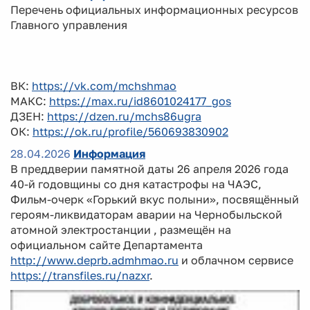
Перечень официальных информационных ресурсов
Главного управления
ВК:
https://vk.com/mchshmao
МАКС:
https://max.ru/id8601024177_gos
ДЗЕН:
https://dzen.ru/mchs86ugra
ОК:
https://ok.ru/profile/560693830902
28.04.2026
Информация
В преддверии памятной даты 26 апреля 2026 года
40-й годовщины со дня катастрофы на ЧАЭС,
Фильм-очерк «Горький вкус полыни», посвящённый
героям-ликвидаторам аварии на Чернобыльской
атомной электростанции , размещён на
официальном сайте Департамента
http://www.deprb.admhmao.ru
и облачном сервисе
https://transfiles.ru/nazxr
.