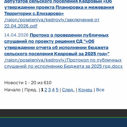
депутатов сельского поселения Кедровый «Об
утверждении проекта Планировка и межевания
Территории с.Елизарово»
/raion/poseleniya/kedroviy/заключение от
22.04.2026.pdf
14.04.2026
Протоко о проведении публичных
слушаний по проекту решения СД "«Об
утверждении отчета об исполнении бюджета
сельского поселения Кедровый за 2025 год»"
/raion/poseleniya/kedroviy/Протокол по публичных
слушаний по исполнению Бюджета за 2025 год.docx
Новости 1 - 20 из 610
Начало | Пред. |
1
2
3
4
5
|
След.
|
Конец
|
Все