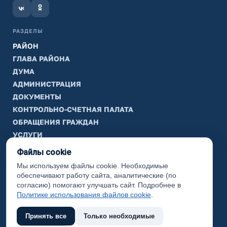
РАЗДЕЛЫ
РАЙОН
ГЛАВА РАЙОНА
ДУМА
АДМИНИСТРАЦИЯ
ДОКУМЕНТЫ
КОНТРОЛЬНО-СЧЕТНАЯ ПАЛАТА
ОБРАЩЕНИЯ ГРАЖДАН
УСЛУГИ
ТИК
Файлы cookie
Мы используем файлы cookie. Необходимые
ИНФОРМАЦИЯ
обеспечивают работу сайта, аналитические (по
Законодательная карта
согласию) помогают улучшать сайт. Подробнее в
Политике использования файлов cookie
.
Карта сайта
Принять все
Только необходимые