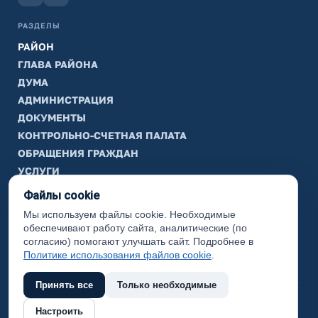
РАЗДЕЛЫ
РАЙОН
ГЛАВА РАЙОНА
ДУМА
АДМИНИСТРАЦИЯ
ДОКУМЕНТЫ
КОНТРОЛЬНО-СЧЕТНАЯ ПАЛАТА
ОБРАЩЕНИЯ ГРАЖДАН
УСЛУГИ
ТИК
Файлы cookie
Мы используем файлы cookie. Необходимые
ИНФОРМАЦИЯ
обеспечивают работу сайта, аналитические (по
Законодательная карта
согласию) помогают улучшать сайт. Подробнее в
Политике использования файлов cookie
.
Карта сайта
Принять все
Только необходимые
(с) 2017 Ханты-Мансийский район, официальный сайт
Настроить
администрации