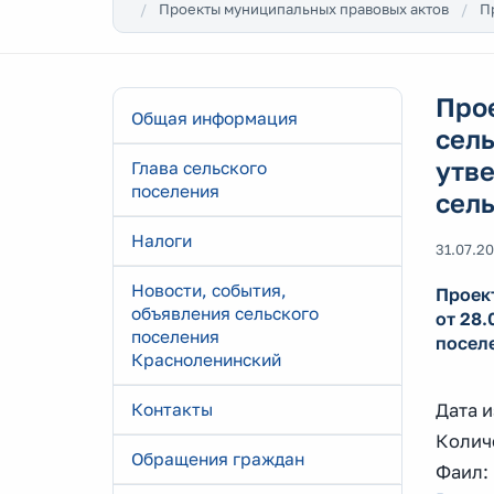
Проекты муниципальных правовых актов
П
Про
Общая информация
сель
утв
Глава сельского
поселения
сел
Налоги
31.07.2
Новости, события,
Проек
объявления сельского
от 28.
поселения
посел
Красноленинский
Контакты
Дата и
Количе
Обращения граждан
Фаил