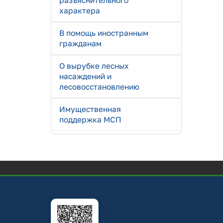
разъяснительного
характера
В помощь иностранным
гражданам
О вырубке лесных
насаждений и
лесовосстановлению
Имущественная
поддержка МСП