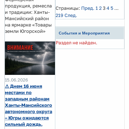
продукция, ремесла
Страницы:
Пред.
1
2
3
4
5
...
и традиции: Ханты-
219
След.
Мансийский район
на ярмарке «Товары
земли Югорской»
События и Мероприятия
Раздел не найден.
15.06.2026
⚠ Днем 16 июня
местами по
западным районам
Ханты-Мансийского
автономного округа
– Югры ожидаются
сильный дождь,