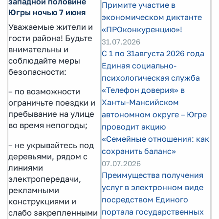
западной половине
Примите участие в
Югры ночью 7 июня
экономическом диктанте
Уважаемые жители и
«ПРОконкуренцию»!
гости района! Будьте
31.07.2026
внимательны и
С 1 по 31августа 2026 года
соблюдайте меры
Единая социально-
безопасности:
психологическая служба
«Телефон доверия» в
– по возможности
Ханты-Мансийском
ограничьте поездки и
пребывание на улице
автономном округе – Югре
во время непогоды;
проводит акцию
«Семейные отношения: как
– не укрывайтесь под
сохранить баланс»
деревьями, рядом с
07.07.2026
линиями
Преимущества получения
электропередачи,
услуг в электронном виде
рекламными
посредством Единого
конструкциями и
портала государственных
слабо закрепленными