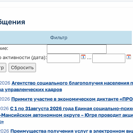
бщения
Фильтр
ние:
 активности (дата):
…
2026
Агентство социального благополучия населения 
ва управленческих кадров
2026
Примите участие в экономическом диктанте «ПР
2026
С 1 по 31августа 2026 года Единая социально-пси
-Мансийском автономном округе – Югре проводит акци
с»
2026
Преимущества получения услуг в электронном ви