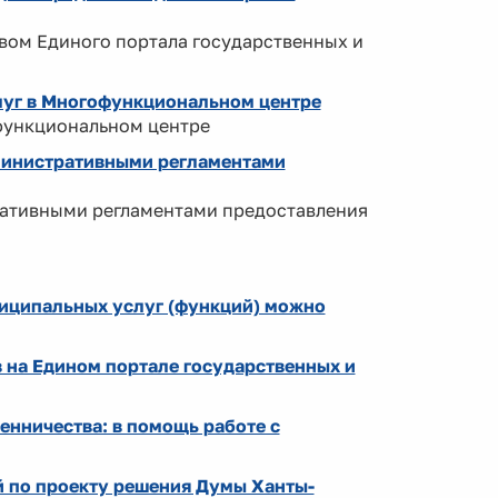
вом Единого портала государственных и
луг в Многофункциональном центре
функциональном центре
министративными регламентами
ативными регламентами предоставления
ниципальных услуг (функций) можно
 на Едином портале государственных и
нничества: в помощь работе с
 по проекту решения Думы Ханты-