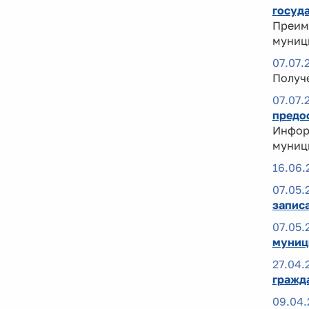
госуд
Преиму
муниц
07.07.
Получ
07.07.
предо
Инфор
муниц
16.06.
07.05.
запис
07.05.
муниц
27.04.
гражд
09.04.