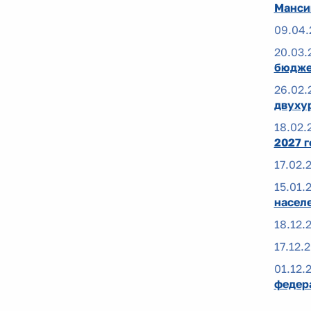
Манси
09.04.
20.03.
бюдже
26.02.
двуху
18.02.
2027 г
17.02.
15.01.
насел
18.12.
17.12.
01.12.
федер