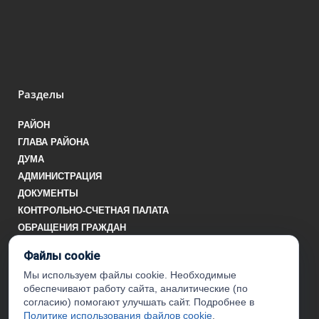
Разделы
РАЙОН
ГЛАВА РАЙОНА
ДУМА
АДМИНИСТРАЦИЯ
ДОКУМЕНТЫ
КОНТРОЛЬНО-СЧЕТНАЯ ПАЛАТА
ОБРАЩЕНИЯ ГРАЖДАН
УСЛУГИ
Файлы cookie
ТИК
Мы используем файлы cookie. Необходимые
обеспечивают работу сайта, аналитические (по
Информация
согласию) помогают улучшать сайт. Подробнее в
Политике использования файлов cookie
.