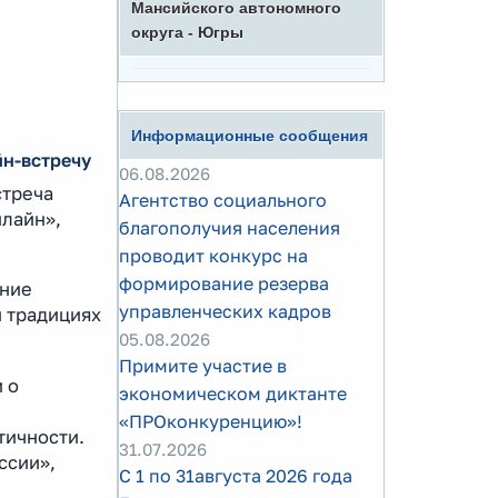
Мансийского автономного
округа - Югры
Информационные сообщения
н-встречу
06.08.2026
стреча
Агентство социального
нлайн»,
благополучия населения
проводит конкурс на
формирование резерва
ение
управленческих кадров
и традициях
05.08.2026
Примите участие в
 о
экономическом диктанте
«ПРОконкуренцию»!
тичности.
31.07.2026
ссии»,
С 1 по 31августа 2026 года