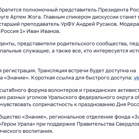
обратится полномочный представитель Президента Ро
ге Артем Жога. Главным спикером дискуссии станет 
 старший преподаватель УрФУ Андрей Русаков. Модер
Россия 1» Иван Иванов.
денты, представители родительского сообщества, пед
пальные служащие, а также все, кто интересуется ист
 регистрация. Трансляция встречи будет доступна на
 «Знание». Короткая ссылка для быстрого доступа:
v
сштабного форума волонтеров и гражданских активис
 из разных уголков Уральского федерального округа 
очувствовать сопричастность к празднованию Дня Росс
бщество «Знание», региональное отделение фонда «
«Герои Урала» при поддержке Правительства Свердло
ического воспитания.