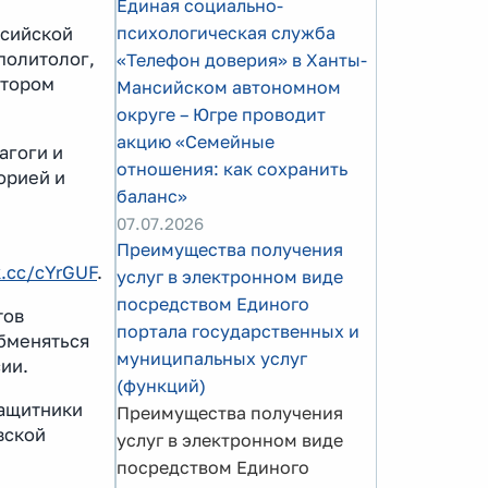
Единая социально-
психологическая служба
ссийской
политолог,
«Телефон доверия» в Ханты-
атором
Мансийском автономном
округе – Югре проводит
акцию «Семейные
агоги и
отношения: как сохранить
орией и
баланс»
07.07.2026
Преимущества получения
k.cc/cYrGUF
.
услуг в электронном виде
посредством Единого
тов
портала государственных и
обменяться
муниципальных услуг
ии.
(функций)
Защитники
Преимущества получения
вской
услуг в электронном виде
посредством Единого