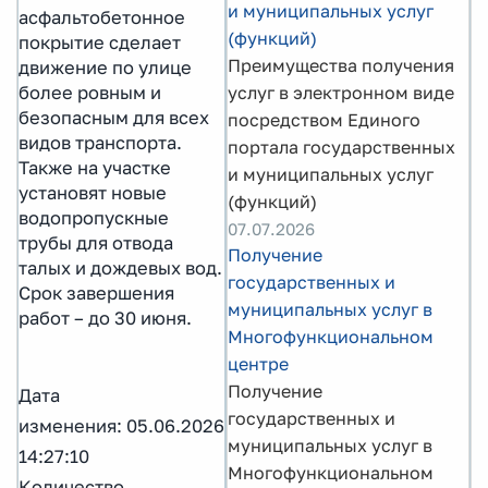
и муниципальных услуг
асфальтобетонное
(функций)
покрытие сделает
Преимущества получения
движение по улице
более ровным и
услуг в электронном виде
безопасным для всех
посредством Единого
видов транспорта.
портала государственных
Также на участке
и муниципальных услуг
установят новые
(функций)
водопропускные
07.07.2026
трубы для отвода
Получение
талых и дождевых вод.
государственных и
Срок завершения
муниципальных услуг в
работ – до 30 июня.
Многофункциональном
центре
Получение
Дата
государственных и
изменения: 05.06.2026
муниципальных услуг в
14:27:10
Многофункциональном
Количество