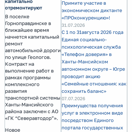
капитально
Примите участие в
отремонтируют
экономическом диктанте
В поселке
«ПРОконкуренцию»!
Горноправдинске в
31.07.2026
ближайшее время
С 1 по 31августа 2026 года
начнется капитальный
Единая социально-
ремонт
психологическая служба
автомобильной дороги
«Телефон доверия» в
по улице Геологов.
Ханты-Мансийском
Контракт на
автономном округе – Югре
выполнение работ в
проводит акцию
рамках программы
«Семейные отношения: как
комплексного
развития
сохранить баланс»
транспортной системы
07.07.2026
Ханты-Мансийского
Преимущества получения
района заключен с АО
услуг в электронном виде
«ГК “Северавтодор”».
посредством Единого
портала государственных
Новое