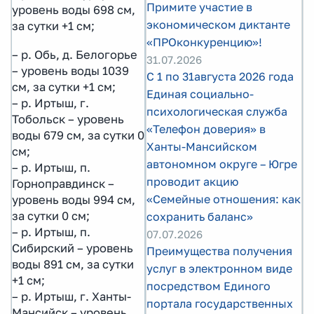
Примите участие в
уровень воды 698 см,
экономическом диктанте
за сутки +1 см;
«ПРОконкуренцию»!
– р. Обь, д. Белогорье
31.07.2026
– уровень воды 1039
С 1 по 31августа 2026 года
см, за сутки +1 см;
Единая социально-
– р. Иртыш, г.
психологическая служба
Тобольск – уровень
«Телефон доверия» в
воды 679 см, за сутки 0
Ханты-Мансийском
см;
автономном округе – Югре
– р. Иртыш, п.
проводит акцию
Горноправдинск –
«Семейные отношения: как
уровень воды 994 см,
за сутки 0 см;
сохранить баланс»
– р. Иртыш, п.
07.07.2026
Сибирский – уровень
Преимущества получения
воды 891 см, за сутки
услуг в электронном виде
+1 см;
посредством Единого
– р. Иртыш, г. Ханты-
портала государственных
Мансийск – уровень