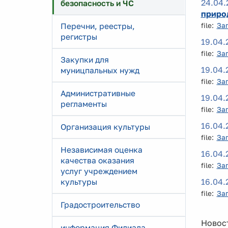
24.04.
безопасность и ЧС
приро
Перечни, реестры,
file:
За
регистры
19.04.
file:
За
Закупки для
19.04.
муницпальных нужд
file:
За
Административные
19.04.
регламенты
file:
За
16.04.
Организация культуры
file:
За
Независимая оценка
16.04.
качества оказания
file:
За
услуг учреждением
16.04.
культуры
file:
За
Градостроительство
Новост
информация Филиала