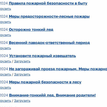
2024
Правила пожарной безопасности в быту
грузить
2024
Меры предосторожности-лесные пожары
грузить
2024
Осторожно тонкий лед
грузить
2024
Весенний паводок-ответственный период
грузить
2024
Установите пожарный извещатель
грузить
/
Загрузить
2024
Не загораживай проезд пожарным. Меры пожарной
грузить
/
Загрузить
2024
Меры пожарной безопасности в лесу
грузить
2024
Внимание-тонкийй лед. Внимание родители!
грузить
/
Загрузить