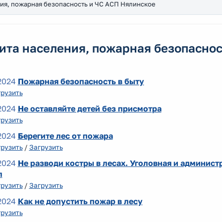
ия, пожарная безопасность и ЧС АСП Нялинское
та населения, пожарная безопаснос
2024
Пожарная безопасность в быту
грузить
2024
Не оставляйте детей без присмотра
грузить
2024
Берегите лес от пожара
грузить
/
Загрузить
2024
Не разводи костры в лесах. Уголовная и админист
л
грузить
/
Загрузить
2024
Как не допустить пожар в лесу
грузить