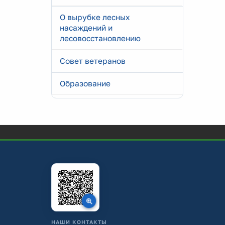
О вырубке лесных
насаждений и
лесовосстановлению
Совет ветеранов
Образование
НАШИ КОНТАКТЫ