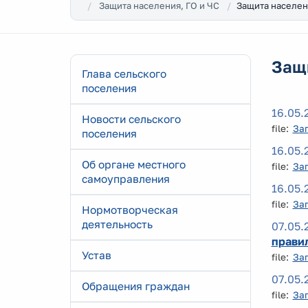
Защита населен
Защита населения, ГО и ЧС
Защи
Глава сельского
поселения
16.05.
Новости сельского
file:
За
поселения
16.05.
Об органе местного
file:
За
самоуправления
16.05.
file:
За
Нормотворческая
деятельность
07.05.
прави
Устав
file:
За
07.05.
Обращения граждан
file:
За