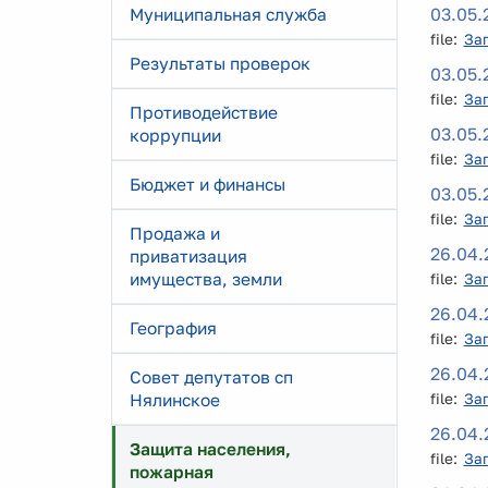
03.05.
Муниципальная служба
file:
За
Результаты проверок
03.05.
file:
За
Противодействие
03.05.
коррупции
file:
За
Бюджет и финансы
03.05.
file:
За
Продажа и
26.04.
приватизация
имущества, земли
file:
За
26.04.
География
file:
За
26.04.
Совет депутатов сп
Нялинское
file:
За
26.04.
Защита населения,
file:
За
пожарная