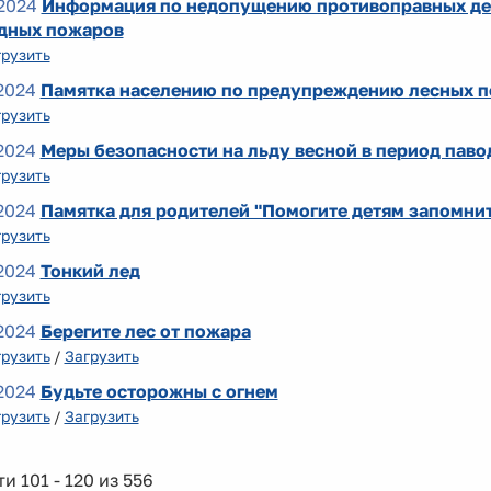
2024
Информация по недопущению противоправных де
дных пожаров
грузить
2024
Памятка населению по предупреждению лесных 
грузить
2024
Меры безопасности на льду весной в период паво
грузить
2024
Памятка для родителей "Помогите детям запомни
грузить
2024
Тонкий лед
грузить
2024
Берегите лес от пожара
грузить
/
Загрузить
2024
Будьте осторожны с огнем
грузить
/
Загрузить
и 101 - 120 из 556