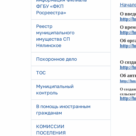
Начал
ФГБУ «ФКП
Росреестра»
О введе
http://
Реестр
О време
муниципального
http://
имущества СП
Об орга
Нялинское
http://
Похоронное дело
О созд
http://
ТОС
Об ант
http://h
Муниципальный
О создан
контроль
сельског
http://
В помощь иностранным
гражданам
КОМИССИИ
ПОСЕЛЕНИЯ