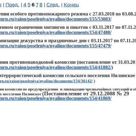
о
|
Пред.
|
4
5
6
7
8
|
След.
|
Конец
нии особого противопожарного режима с 27.03.2018 по 03.08.2
hmrn.ru/raion/poseleniya/nyalino/documents/155/53083/
нном ограничении митингов и пикетов с 03.11.2017 по 07.11.
hmrn.ru/raion/poseleniya/nyalino/documents/154/47480/
низации дежурства в праздничные дни с 03.11.2017 по 07.11.20
hmrn.ru/raion/poseleniya/nyalino/documents/155/47479/
ании противопаводковой комиссии (постановление от 31.03.20
hmrn.ru/raion/poseleniya/nyalino/documents/154/41882/
)
итеррористической комиссии сельского поселения Нялинское (
mrn.ru/raion/poseleniya/nyalino/documents/154/36142/
)
ии комиссии по предупреждению и ликвидации чрезвычайных
ситуаций и о
(Постановление от 29.12.2008 № 29
о поселения Нялинское
hmrn.ru/raion/poseleniya/nyalino/documents/154/41869/