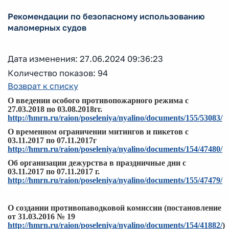
Рекомендации по безопасному использованию
маломерных судов
Дата изменения: 27.06.2024 09:36:23
Количество показов: 94
Возврат к списку
О введении особого противопожарного режима с
27.03.2018 по 03.08.2018гг.
http://hmrn.ru/raion/poseleniya/nyalino/documents/155/53083/
О временном ограничении митингов и пикетов с
03.11.2017 по 07.11.2017г
http://hmrn.ru/raion/poseleniya/nyalino/documents/154/47480/
Об организации дежурства в праздничные дни с
03.11.2017 по 07.11.2017 г.
http://hmrn.ru/raion/poseleniya/nyalino/documents/155/47479/
О создании противопаводковой комиссии (постановление
от 31.03.2016 № 19
http://hmrn.ru/raion/poseleniya/nyalino/documents/154/41882/
)