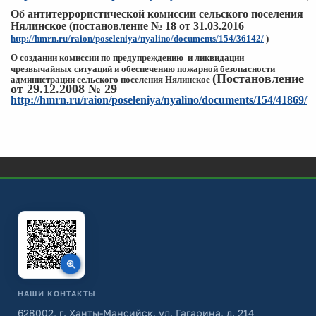
Об антитеррористической комиссии сельского поселения
Нялинское (постановление № 18 от 31.03.2016
http://hmrn.ru/raion/poseleniya/nyalino/documents/154/36142/
)
О создании комиссии по предупреждению и ликвидации
чрезвычайных
ситуаций и обеспечению пожарной
безопасности
(Постановление
администрации сельского поселения Нялинское
от 29.12.2008 № 29
http://hmrn.ru/raion/poseleniya/nyalino/documents/154/41869/
НАШИ КОНТАКТЫ
628002, г. Ханты-Мансийск, ул. Гагарина, д. 214