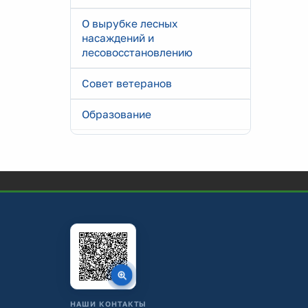
О вырубке лесных
насаждений и
лесовосстановлению
Совет ветеранов
Образование
НАШИ КОНТАКТЫ