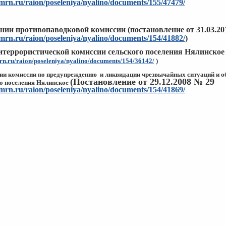
hmrn.ru/raion/poseleniya/nyalino/documents/155/47479/
ании противопаводковой комиссии (постановление от 31.03.20
hmrn.ru/raion/poseleniya/nyalino/documents/154/41882/
)
итеррористической комиссии сельского поселения Нялинское (
mrn.ru/raion/poseleniya/nyalino/documents/154/36142/
)
ии комиссии по предупреждению и ликвидации чрезвычайных
ситуаций и о
(Постановление от 29.12.2008 № 29
о поселения Нялинское
hmrn.ru/raion/poseleniya/nyalino/documents/154/41869/