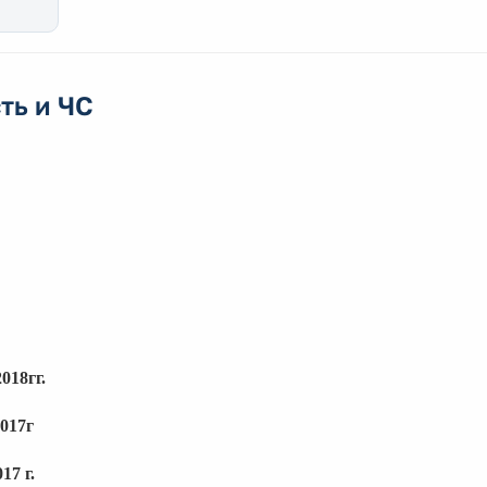
ть и ЧС
018гг.
2017г
17 г.