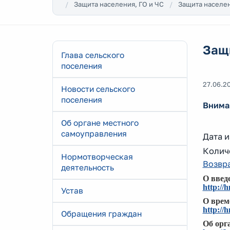
Защита населения, ГО и ЧС
Защита населен
Защи
Глава сельского
поселения
27.06.2
Новости сельского
поселения
Внима
Об органе местного
самоуправления
Дата и
Количе
Нормотворческая
Возвра
деятельность
О введе
http://
Устав
О време
http://
Обращения граждан
Об орга