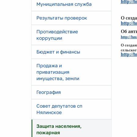
http://
Муниципальная служба
Результаты проверок
О созд
http://
Противодействие
Об ант
http://h
коррупции
О создан
сельског
Бюджет и финансы
http://
Продажа и
приватизация
имущества, земли
География
Совет депутатов сп
Нялинское
Защита населения,
пожарная