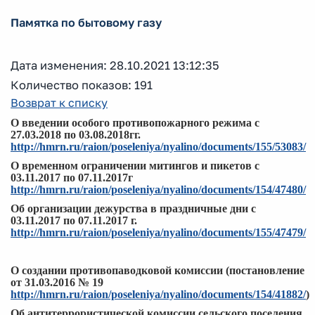
Памятка по бытовому газу
Дата изменения: 28.10.2021 13:12:35
Количество показов: 191
Возврат к списку
О введении особого противопожарного режима с
27.03.2018 по 03.08.2018гг.
http://hmrn.ru/raion/poseleniya/nyalino/documents/155/53083/
О временном ограничении митингов и пикетов с
03.11.2017 по 07.11.2017г
http://hmrn.ru/raion/poseleniya/nyalino/documents/154/47480/
Об организации дежурства в праздничные дни с
03.11.2017 по 07.11.2017 г.
http://hmrn.ru/raion/poseleniya/nyalino/documents/155/47479/
О создании противопаводковой комиссии (постановление
от 31.03.2016 № 19
http://hmrn.ru/raion/poseleniya/nyalino/documents/154/41882/
)
Об антитеррористической комиссии сельского поселения