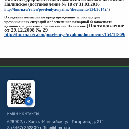
Нялинское (постановление № 18 от 31.03.2016
http://hmrn.ru/raion/poseleniya/nyalino/documents/154/36142/
)
О создании комиссии по предупреждению и ликвидации
чрезвычайных
ситуаций и обеспечению пожарной
безопасности
(Постановление
администрации сельского поселения Нялинское
от 29.12.2008 № 29
http://hmrn.ru/raion/poseleniya/nyalino/documents/154/41869/
НАШИ КОНТАКТЫ
628002, г. Ханты-Мансийск, ул. Гагарина, д. 214
8 (3467) 352800
office@hmrn.ru