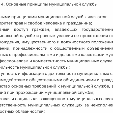
я 4. Основные принципы муниципальной службы
ными принципами муниципальной службы являются:
оритет прав и свобод человека и гражданина;
вный доступ граждан, владеющих государствен
ипальной службе и равные условия ее прохождения не
хождения, имущественного и должностного положения,
ений, принадлежности к общественным объединениям
нных с профессиональными и деловыми качествами мун
офессионализм и компетентность муниципальных служа
абильность муниципальной службы;
ступность информации о деятельности муниципальных 
аимодействие с общественными объединениями и гражд
нство основных требований к муниципальной службе, 
ций при прохождении муниципальной службы;
авовая и социальная защищенность муниципальных слу
ветственность муниципальных служащих за неисполн
остных обязанностей;