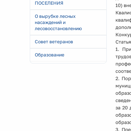
ПОСЕЛЕНИЯ
10) в
Квали
О вырубке лесных
квали
насаждений и
допол
лесовосстановлению
Конку
Совет ветеранов
Стать
1. Пр
Образование
трудо
профе
соотв
2. По
муниц
образ
сведен
за 20
образ
образ
3. Пр