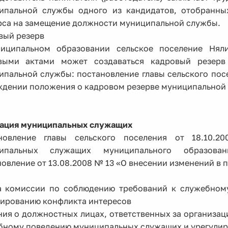
ипальной службы одного из кандидатов, отобранны
рса на замещение должности муниципальной службы.
вый резерв
иципальном образовании сельское поселение Нял
выми актами может создаваться кадровый резерв
ипальной службы: постановление главы сельского пос
ждении положения о кадровом резерве муниципальной 
тация муниципальных служащих
новление главы сельского поселения от 18.10.
ипальных служащих муниципального образован
овление от 13.08.2008 № 13 «О внесении изменений в п
а комиссии по соблюдению требований к служебном
лированию конфликта интересов
ния о должностных лицах, ответственных за организа
бному поведению муниципальных служащих и урегулир