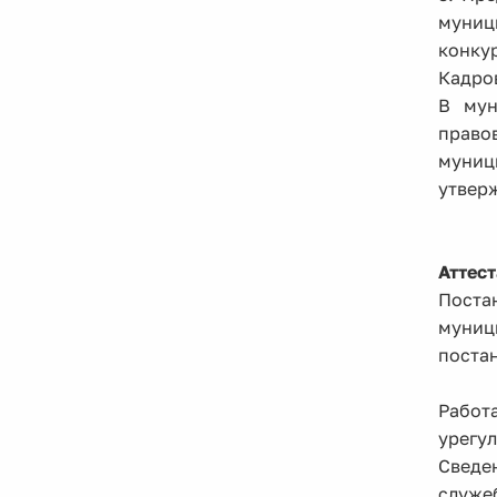
муниц
конку
Кадро
В мун
право
муниц
утвер
Аттес
Поста
муниц
постан
Работ
урегу
Сведе
служе