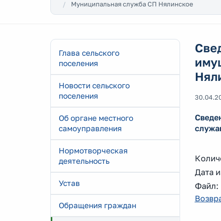
Муниципальная служба СП Нялинское
Свед
Глава сельского
иму
поселения
Няли
Новости сельского
поселения
30.04.2
Сведе
Об органе местного
служа
самоуправления
Нормотворческая
Колич
деятельность
Дата и
Устав
Файл
Возвра
Обращения граждан