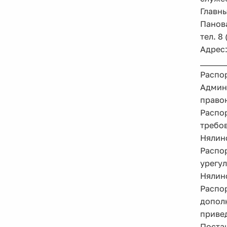
Главн
Панов
тел. 8
Адрес:
______
Распо
Админ
правон
Распо
требо
Нялинс
Распо
урегу
Нялин
Распо
допол
привед
Поста