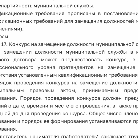
непартийность муниципальной службы.
фикационные требования прописаны в постановлен
фикационных требований для замещения должностей 
нениями).
рсы
я 17. Конкурс на замещение должности муниципальной
и замещении должности муниципальной службы в 
вого договора может предшествовать конкурс, в
ссионального уровня претендентов на замещение
етствия установленным квалификационным требования
рядок проведения конкурса на замещение должности
ипальным правовым актом, принимаемым предс
ования. Порядок проведения конкурса должен преду
ий о дате, времени и месте его проведения, а также 
 дней до дня проведения конкурса. Общее число член
овании и порядок ее формирования устанавливаются п
ования.
едставитель нанимателя (работодатель) заключает тр