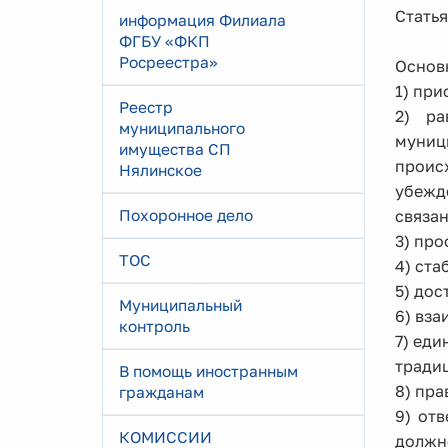
Стать
информация Филиала
ФГБУ «ФКП
Росреестра»
Основ
1) при
Реестр
2) ра
муниципального
муниц
имущества СП
проис
Нялинское
убежд
Похоронное дело
связа
3) пр
ТОС
4) ст
5) до
Муниципальный
6) вз
контроль
7) еди
тради
В помощь иностранным
8) пр
гражданам
9) от
КОМИССИИ
должн