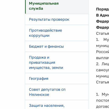
Муниципальная
служба
Поряд
В Адм
Результаты проверок
Федер
Федер
Противодействие
Стать
коррупции
1. Му
муниц
Бюджет и финансы
Росси
Продажа и
выплач
приватизация
2. Ли
имущества, земли
самоу
муниц
География
Статья
Совет депутатов сп
1. Му
Нялинское
посто
Защита населения,
догово