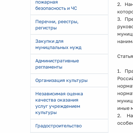
пожарная
2. На
безопасность и ЧС
которо
3. Пр
Перечни, реестры,
руков
регистры
муниц
Закупки для
нанима
муницпальных нужд
Стать
Административные
регламенты
1. Пр
Росси
Организация культуры
норма
норма
Независимая оценка
качества оказания
муниц
услуг учреждением
иные 
культуры
2. На
особе
Градостроительство