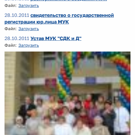
Файл:
Загрузить
28.10.2011
свидетельство о государственной
регистрации юр.лица МУК
Файл:
Загрузить
28.10.2011
Устав МУК "СДК и Д"
Файл:
Загрузить