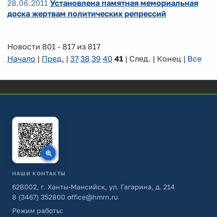
28.06.2011
Установлена памятная мемориальная
доска жертвам политических репрессий
Новости 801 - 817 из 817
Начало
|
Пред.
|
37
38
39
40
41
| След. | Конец
|
Все
НАШИ КОНТАКТЫ
628002, г. Ханты-Мансийск, ул. Гагарина, д. 214
8 (3467) 352800
office@hmrn.ru
Режим работы: