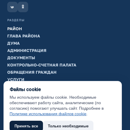
РАЗДЕЛЫ
РАЙОН
ГЛАВА РАЙОНА
ДУМА
АДМИНИСТРАЦИЯ
ДОКУМЕНТЫ
КОНТРОЛЬНО-СЧЕТНАЯ ПАЛАТА
ОБРАЩЕНИЯ ГРАЖДАН
УСЛУГИ
ТИК
Файлы cookie
Мы используем файлы cookie. Необходимые
ИНФОРМАЦИЯ
обеспечивают работу сайта, аналитические (по
Законодательная карта
согласию) помогают улучшать сайт. Подробнее в
Политике использования файлов cookie
.
Карта сайта
Принять все
Только необходимые