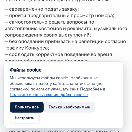
— своевременно подать заявку;
— пройти предварительный просмотр номера;
— самостоятельно решать вопросы по
изготовлению костюмов и реквизита, музыкального
сопровождения своих выступлений;
— без опозданий прибывать на репетиции согласно
графику Конкурса;
— соблюдать корректное поведение во время
репетиций и проведения Конкурса;
— не допускать использования в сценарных
Файлы cookie
разработках ранее звучавших со сцены или
Мы используем файлы cookie. Необходимые
напечатанных шуток других команд, а также
обеспечивают работу сайта, аналитические (по
анекдотов и авторских афоризмов.
согласию) помогают улучшать сайт. Подробнее в
Политике использования файлов cookie
.
8.4. Команды-участницы Конкурса имеют право:
— обратиться к Организатору с жалобой на
Принять все
Только необходимые
нарушение настоящего положения (протесты на
необъективность жюри Организатором не
Настроить
принимаются);
— получить приоритетное распределение мест в