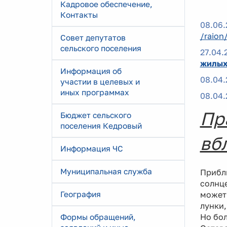
Кадровое обеспечение,
Контакты
08.06.
/raion
Совет депутатов
сельского поселения
27.04.
жилых
Информация об
08.04.
участии в целевых и
иных программах
08.04.
Пр
Бюджет сельского
поселения Кедровый
вб
Информация ЧС
Муниципальная служба
Прибли
солнце
География
может 
лунки,
Но бол
Формы обращений,