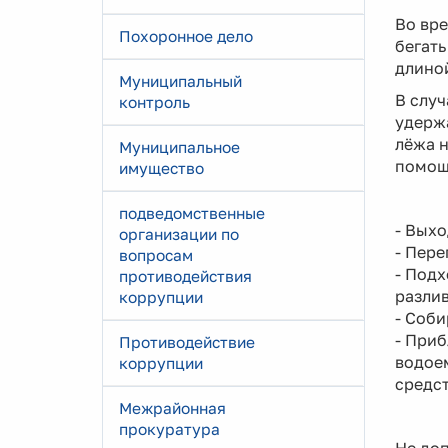
Во вре
Похоронное дело
бегать
длиной
Муниципальный
В случ
контроль
удержа
лёжа н
Муниципальное
помощ
имущество
подведомственные
- Выхо
организации по
- Пере
вопросам
- Подх
противодействия
разлив
коррупции
- Соби
- Приб
Противодействие
водоем
коррупции
средст
Межрайонная
прокуратура