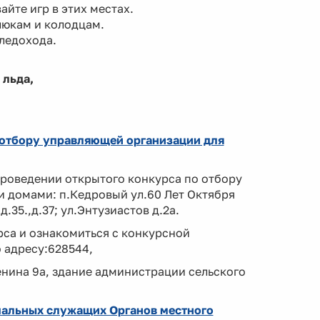
айте игр в этих местах.
люкам и колодцам.
ледохода.
 льда,
 отбору управляющей организации для
роведении открытого конкурса по отбору
 домами: п.Кедровый ул.60 Лет Октября
д.35.,д.37; ул.Энтузиастов д.2а.
са и ознакомиться с конкурсной
о адресу:628544,
нина 9а, здание администрации сельского
пальных служащих Органов местного