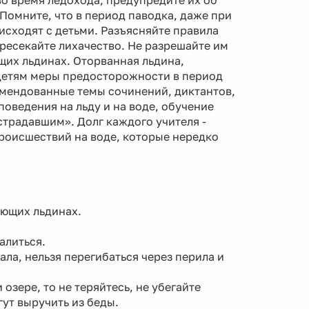
во время ледохода; предупредите их об
Помните, что в период паводка, даже при
исходят с детьми. Разъясняйте правила
пресекайте лихачество. Не разрешайте им
щих льдинах. Оторванная льдина,
 детям меры предосторожности в период
омендованные темы сочинений, диктантов,
оведения на льду и на воде, обучение
традавшим». Долг каждого учителя -
роисшествий на воде, которые нередко
ающих льдинах.
алиться.
ла, нельзя перегибаться через перила и
озере, то не теряйтесь, не убегайте
ут выручить из беды.