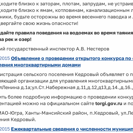
ходите близко к заторам, плотам, запрудам, не устраив
ходите близко к ямам, котловинам, канализационным 
ики, будьте осторожны во время весеннего паводка и 
вергайте свою жизнь опасности!
айте правила поведения на водоемах во время таяния
а рек и озер!
ий государственный инспектор А.В. Нестеров
2015
Объявление о проведении открытого конкурса по
ления многоквартирными домами
истрация сельского поселения Кедровый объявляет о п
ляющей организации для управления многоквартирными
улЛенина д.1а;ул.Ст.Набережная д.11,д.12,д13,д.14.,д.16.,
ить более подробную информацию о проведении конкур
ентацией можно на официальном сайте
torgi.gov.ru
и п
АО-Югра, Ханты-Мансийский район, п.Кедровый, ул.Ле
ения Кедровый.
2015
Ежеквартальные сведения о численности муници