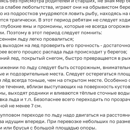
ясь без присмотра родителей и старших, не зная мер бе
а слабее любопытства, играют они на обрывистом берег
о из подростков умудряются ловить рыбу, находясь на
тся трагически. В этот период ребятам не следует ход
 глубокие ямы и промоины, которые не всегда огорож
и. Поэтому в этот период следует помнить:
есеннем льду легко провалиться;
д выходом на лед проверить его прочность - достаточно
рее всего процесс распада льда происходит у берегов;
нний лед, покрытый снегом, быстро превращается в ры
ижении по льду следует быть осторожным, внимательно
е и подозрительные места. Следует остерегаться площ
 лёд всегда тоньше, чем на открытом месте. Особенно
е течение, вблизи выступающих на поверхность кустов,
мы, выходят родники и вливаются тёплые сточные воды
вка льда и т.п. Безопаснее всего переходить по прозр
ой не менее 7 см.
упповом переходе по льду надо двигаться на расстояни
за идущим впереди. При перевозке небольших по размер
и или брусья с большой площадью опоры.