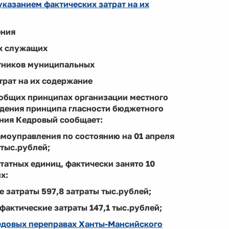
казанием фактических затрат на их
ения
х служащих
отников муниципальных
трат на их содержание
б общих принципах организации местного
юдения принципа гласности бюджетного
ения Кедровый сообщает:
моуправления по состоянию на 01 апреля
 тыс.рублей;
татных единиц, фактически занято 10
х:
е затраты 597,8 затраты тыс.рублей;
 фактические затраты 147,1 тыс.рублей;
едовых переправах Ханты-Мансийского