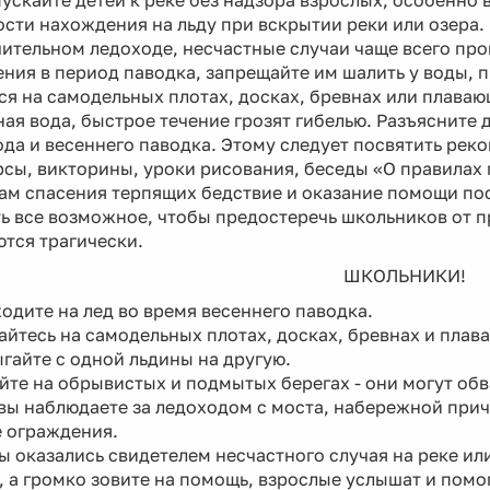
ускайте детей к реке без надзора взрослых, особенно 
сти нахождения на льду при вскрытии реки или озера. 
ительном ледоходе, несчастные случаи чаще всего про
ния в период паводка, запрещайте им шалить у воды, 
ся на самодельных плотах, досках, бревнах или плаваю
ая вода, быстрое течение грозят гибелью. Разъясните
да и весеннего паводка. Этому следует посвятить рек
сы, викторины, уроки рисования, беседы «О правилах п
м спасения терпящих бедствие и оказание помощи пос
ь все возможное, чтобы предостеречь школьников от п
тся трагически.
ШКОЛЬНИКИ!
одите на лед во время весеннего паводка.
айтесь на самодельных плотах, досках, бревнах и плав
гайте с одной льдины на другую.
йте на обрывистых и подмытых берегах - они могут обв
вы наблюдаете за ледоходом с моста, набережной прича
е ограждения.
ы оказались свидетелем несчастного случая на реке или 
 а громко зовите на помощь, взрослые услышат и помог