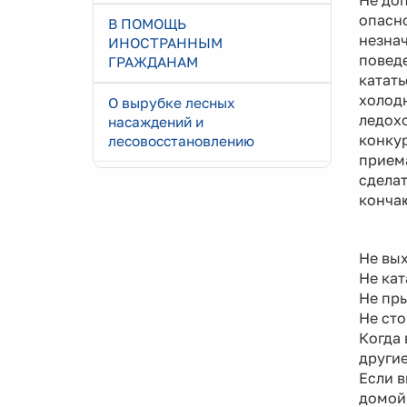
Не доп
опасно
В ПОМОЩЬ
незнач
ИНОСТРАННЫМ
поведе
ГРАЖДАНАМ
катать
холодн
О вырубке лесных
ледохо
насаждений и
конкур
лесовосстановлению
приема
сделат
кончаю
Не вых
Не кат
Не пры
Не сто
Когда 
други
Если в
домой,