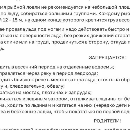
мя рыбной ловли не рекомендуется на небольшой площ
 по льду, собираться большими группами. Каждому ры
 12 – 15 м, на одном конце которого крепится груз весом
ае провала льда под ногами надо действовать быстро и
ться на поверхности льда, без резких движений старат
а спине или на груди, продвинуться в сторону, откуда
ь.
ЗАПРЕЩАЕТСЯ:
дить в весенний период на отдаленные водоемы;
правляться через реку в период ледохода;
одить близко к реке в местах затора льда, стоять на 
у и, следовательно, обвалу;
раться на мостах, плотинах и запрудах;
лижаться к ледяным затором, отталкивать льдины от бе
а, ходить по льдинам и кататься на них (нередко дет
ва и бесхозные лодки, чтобы покататься по первой вод
РОДИТЕЛИ!