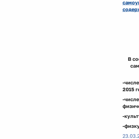
самоу
содер
В со
сам
-числ
2015 г
-числе
физиче
-культ
-физку
23.03.