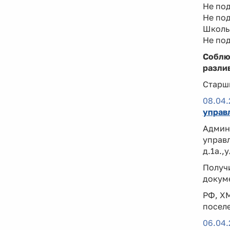
Не под
Не под
Школьн
Не под
Соблюд
разлив
Старш
08.04.
управ
Админ
управ
д.1а.,
Получ
докум
РФ, ХМ
посел
06.04.