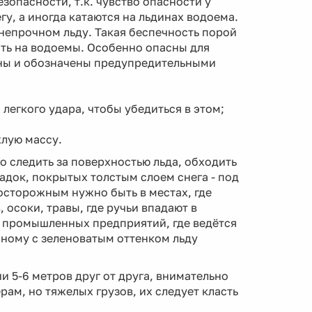
зопасности, т.к. чувство опасности у
у, а иногда катаются на льдинах водоема.
 непрочном льду. Такая беспечность порой
ить на водоемы. Особенно опасны для
ены и обозначены предупредительными
 легкого удара, чтобы убедиться в этом;
хлую массу.
 следить за поверхностью льда, обходить
адок, покрытых толстым слоем снега - под
 осторожным нужно быть в местах, где
 осоки, травы, где ручьи впадают в
 промышленных предприятий, где ведётся
ачному с зеленоватым оттенком льду
и 5-6 метров друг от друга, внимательно
ам, но тяжелых грузов, их следует класть