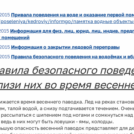
2015
Привала поведения на воде и оказание первой п
/poseleniya/kedroviy/informgo/памятка водные объекты
2015
Информация для физ. лиц, юрид. лиц, индив. пред
 помещений
2015
Информация о закрытии ледовой переправы
2015
Правила безопасного поведения на водоёмах и вбл
авила безопасного поведе
лизи них во время весенн
жается время весеннего паводка. Лед на реках станов
м, талой водой, а снизу подтачивается течением. Очен
рассыпаться с шипением под ногами и сомкнуться над 
 ведь в них могут быть ловушки - ямы, колодцы.
ьшую опасность весенний паводок представляет для де