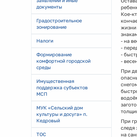
заявлений и иные
Остава
документы
ребенк
Кое-кт
Градостроительное
кончае
зонирование
жизни
знакам
Налоги
- на в
- пере
- быст
Формирование
комфортной городской
- весе
среды
При дв
опасны
Имущественная
снегом
поддержка субъектов
быстро
МСП
водоё
загото
МУК «Сельский дом
толщин
культуры и досуга» п.
Кедровый
При гр
следя 
ТОС
на сан