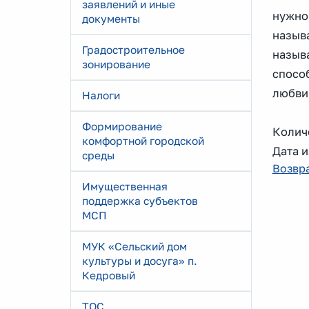
заявлений и иные
нужно 
документы
называ
Градостроительное
назыв
зонирование
спосо
любви 
Налоги
Формирование
Колич
комфортной городской
Дата и
среды
Возвра
Имущественная
поддержка субъектов
МСП
МУК «Сельский дом
культуры и досуга» п.
Кедровый
ТОС