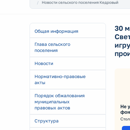
Новости сельского поселения Кедровый
30 м
Общая информация
Све
игру
Глава сельского
поселения
про
Новости
Нормативно-правовые
акты
Порядок обжалования
муниципальных
Не у
правовых актов
фон
Стол
Структура