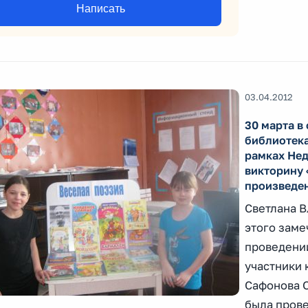
Написать
03.04.2012
30 марта в
библиотека
рамках Нед
викторину 
произведен
Светлана В
этого заме
проведени
участники 
Сафонова О
была прове