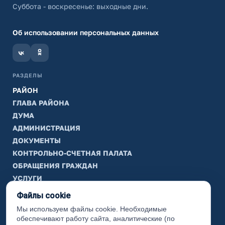
Суббота - воскресенье: выходные дни.
Об использовании персональных данных
РАЗДЕЛЫ
РАЙОН
ГЛАВА РАЙОНА
ДУМА
АДМИНИСТРАЦИЯ
ДОКУМЕНТЫ
КОНТРОЛЬНО-СЧЕТНАЯ ПАЛАТА
ОБРАЩЕНИЯ ГРАЖДАН
УСЛУГИ
ТИК
Файлы cookie
Мы используем файлы cookie. Необходимые
ИНФОРМАЦИЯ
обеспечивают работу сайта, аналитические (по
Законодательная карта