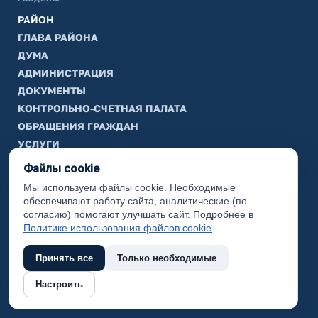
РАЙОН
ГЛАВА РАЙОНА
ДУМА
АДМИНИСТРАЦИЯ
ДОКУМЕНТЫ
КОНТРОЛЬНО-СЧЕТНАЯ ПАЛАТА
ОБРАЩЕНИЯ ГРАЖДАН
УСЛУГИ
ТИК
Файлы cookie
Мы используем файлы cookie. Необходимые
ИНФОРМАЦИЯ
обеспечивают работу сайта, аналитические (по
Законодательная карта
согласию) помогают улучшать сайт. Подробнее в
Политике использования файлов cookie
.
Карта сайта
Принять все
Только необходимые
(с) 2017 Ханты-Мансийский район, официальный сайт
Настроить
администрации