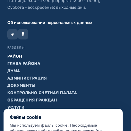
Пятница: 9:00 - 17:00 (перерыв 13:00 - 14:00);
Суббота - воскресенье: выходные дни.
Об использовании персональных данных
РАЗДЕЛЫ
РАЙОН
ГЛАВА РАЙОНА
ДУМА
АДМИНИСТРАЦИЯ
ДОКУМЕНТЫ
КОНТРОЛЬНО-СЧЕТНАЯ ПАЛАТА
ОБРАЩЕНИЯ ГРАЖДАН
УСЛУГИ
ТИК
Файлы cookie
Мы используем файлы cookie. Необходимые
ИНФОРМАЦИЯ
обеспечивают работу сайта, аналитические (по