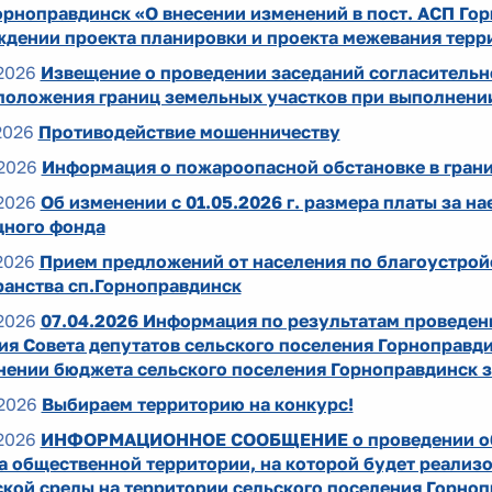
рноправдинск «О внесении изменений в пост. АСП Гор
ждении проекта планировки и проекта межевания терр
2026
Извещение о проведении заседаний согласительн
положения границ земельных участков при выполнени
2026
Противодействие мошенничеству
2026
Информация о пожароопасной обстановке в гран
2026
Об изменении с 01.05.2026 г. размера платы за 
ного фонда
2026
Прием предложений от населения по благоустрой
ранства сп.Горноправдинск
2026
07.04.2026 Информация по результатам проведен
ия Совета депутатов сельского поселения Горноправди
нении бюджета сельского поселения Горноправдинск з
2026
Выбираем территорию на конкурс!
2026
ИНФОРМАЦИОННОЕ СООБЩЕНИЕ о проведении общ
а общественной территории, на которой будет реализ
ской среды на территории сельского поселения Горно