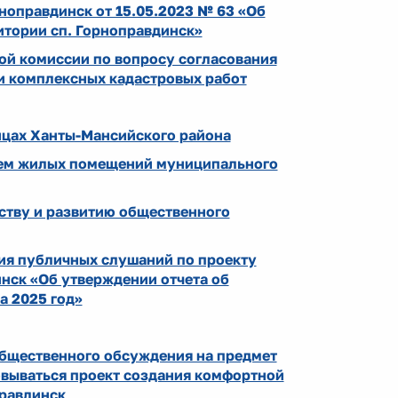
ноправдинск от 15.05.2023 № 63 «Об
итории сп. Горноправдинск»
ой комиссии по вопросу согласования
и комплексных кадастровых работ
ицах Ханты-Мансийского района
наем жилых помещений муниципального
ству и развитию общественного
ия публичных слушаний по проекту
нск «Об утверждении отчета об
а 2025 год»
ественного обсуждения на предмет
овываться проект создания комфортной
правдинск