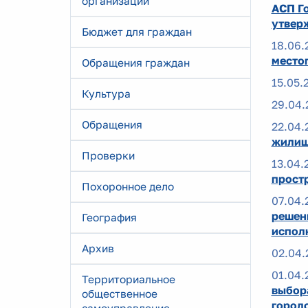
организаций
АСП Го
утвер
Бюджет для граждан
18.06.
место
Обращения граждан
15.05.
Культура
29.04.
Обращения
22.04.
жилищ
Проверки
13.04.
прост
Похоронное дело
07.04.
решен
География
испол
Архив
02.04.
01.04.
Территориальное
выбор
общественное
город