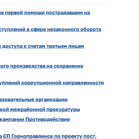
ие первой помощи пострадавшим на
ступлений в сфере незаконного оборота
и доступа к счетам третьим лицам
ого производства на сохранение
туплений коррупционной направленности
азовательные организации
ской межрайонной прокуратуры
 кампании Противодействие
 СП Горноправдинск по проекту пост.