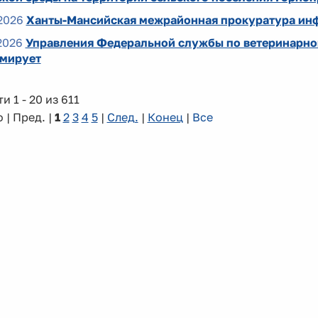
2026
Ханты-Мансийская межрайонная прокуратура ин
2026
Управления Федеральной службы по ветеринарно
мирует
и 1 - 20 из 611
 | Пред. |
1
2
3
4
5
|
След.
|
Конец
|
Все