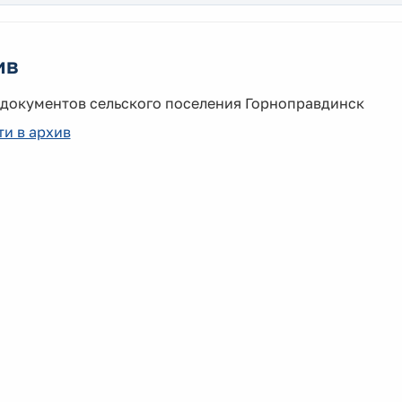
ив
 документов сельского поселения Горноправдинск
и в архив