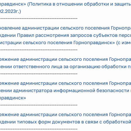
правдинск» (Политика в отношении обработки и защит
02.2023г.)
---------------------------------------------
овление администрации сельского поселения Горнопра
ждении Правил рассмотрения запросов субъектов персо
страции сельского поселения Горноправдинск» (с изме
---------------------------------------------
яжение администрации сельского поселения Горноправ
чении ответственного лица за организацию обработки 
---------------------------------------------
яжение администрации сельского поселения Горноправ
чении администратора информационной безопасности 
правдинск»
---------------------------------------------
яжение администрации сельского поселения Горноправ
ждении типовых форм документов в связи с обработко
---------------------------------------------