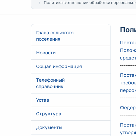
Политика в отношении обработки персональн
Пол
Глава сельского
поселения
Поста
Полож
Новости
средс
--------
Общая информация
Постан
Телефонный
требо
справочник
персо
--------
Устав
Федера
Структура
--------
Постан
Документы
утвер