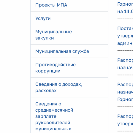
Горно
Проекты МПА
на 14.
Услуги
--------
Постан
Муниципальные
утвер
закупки
админи
--------
Муниципальная служба
Распор
Противодействие
назна
коррупции
--------
Сведения о доходах,
Распор
расходах
назна
Горно
Сведения о
--------
среднемесячной
Распор
зарплате
руководителей
утвер
муниципальных
--------