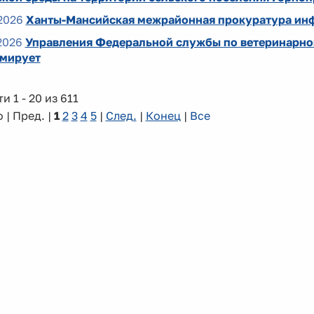
2026
Ханты-Мансийская межрайонная прокуратура ин
2026
Управления Федеральной службы по ветеринарно
мирует
и 1 - 20 из 611
 | Пред. |
1
2
3
4
5
|
След.
|
Конец
|
Все