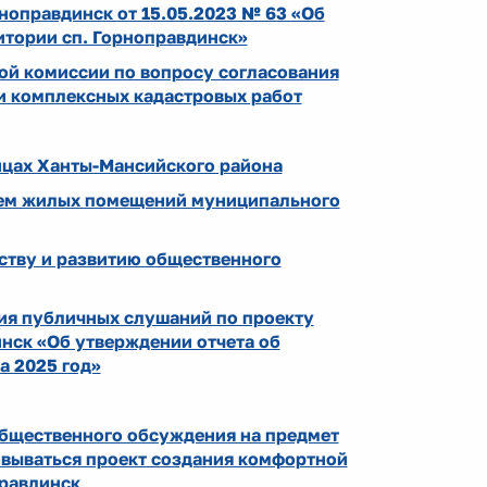
ноправдинск от 15.05.2023 № 63 «Об
итории сп. Горноправдинск»
ой комиссии по вопросу согласования
и комплексных кадастровых работ
ицах Ханты-Мансийского района
наем жилых помещений муниципального
ству и развитию общественного
ия публичных слушаний по проекту
нск «Об утверждении отчета об
а 2025 год»
ественного обсуждения на предмет
овываться проект создания комфортной
правдинск