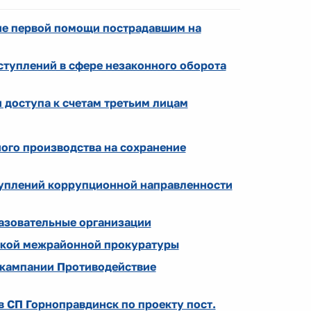
ие первой помощи пострадавшим на
ступлений в сфере незаконного оборота
и доступа к счетам третьим лицам
ого производства на сохранение
туплений коррупционной направленности
азовательные организации
ской межрайонной прокуратуры
 кампании Противодействие
 СП Горноправдинск по проекту пост.