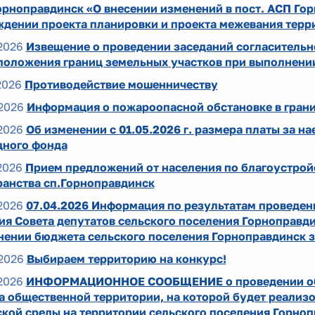
рноправдинск «О внесении изменений в пост. АСП Гор
ждении проекта планировки и проекта межевания терр
2026
Извещение о проведении заседаний согласительн
положения границ земельных участков при выполнени
2026
Противодействие мошенничеству
2026
Информация о пожароопасной обстановке в гран
2026
Об изменении с 01.05.2026 г. размера платы за 
ного фонда
2026
Прием предложений от населения по благоустрой
ранства сп.Горноправдинск
2026
07.04.2026 Информация по результатам проведен
ия Совета депутатов сельского поселения Горноправди
нении бюджета сельского поселения Горноправдинск з
2026
Выбираем территорию на конкурс!
2026
ИНФОРМАЦИОННОЕ СООБЩЕНИЕ о проведении общ
а общественной территории, на которой будет реализ
ской среды на территории сельского поселения Горно