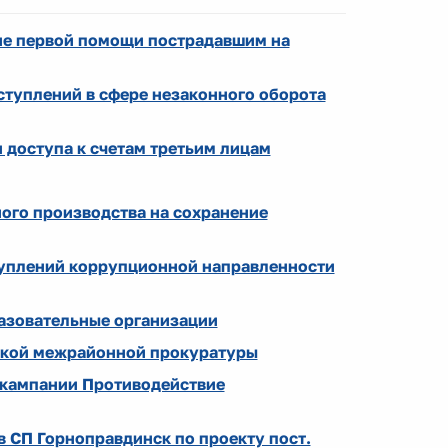
ие первой помощи пострадавшим на
ступлений в сфере незаконного оборота
и доступа к счетам третьим лицам
ого производства на сохранение
туплений коррупционной направленности
азовательные организации
ской межрайонной прокуратуры
 кампании Противодействие
 СП Горноправдинск по проекту пост.