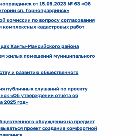
ноправдинск от 15.05.2023 № 63 «Об
итории сп. Горноправдинск»
ой комиссии по вопросу согласования
и комплексных кадастровых работ
ицах Ханты-Мансийского района
наем жилых помещений муниципального
ству и развитию общественного
ия публичных слушаний по проекту
нск «Об утверждении отчета об
а 2025 год»
ественного обсуждения на предмет
овываться проект создания комфортной
правдинск