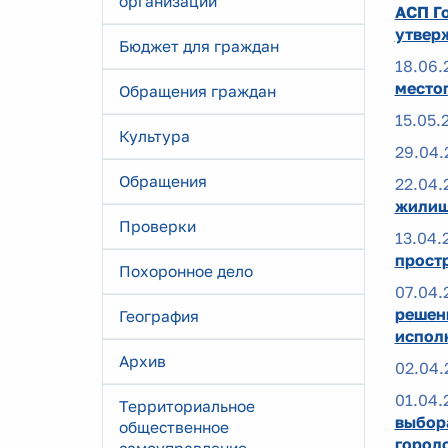
организаций
АСП Го
утвер
Бюджет для граждан
18.06.
место
Обращения граждан
15.05.
Культура
29.04.
Обращения
22.04.
жилищ
Проверки
13.04.
прост
Похоронное дело
07.04.
решен
География
испол
Архив
02.04.
01.04.
Территориальное
выбор
общественное
город