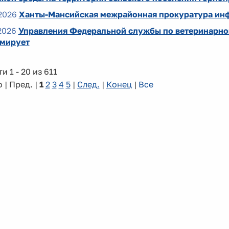
2026
Ханты-Мансийская межрайонная прокуратура ин
2026
Управления Федеральной службы по ветеринарно
мирует
и 1 - 20 из 611
 | Пред. |
1
2
3
4
5
|
След.
|
Конец
|
Все