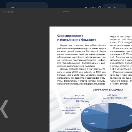
Полная версия
Войти
8
из
46
ОБРАЩЕНИЕ С ОТХОДАМИ
УБОРКА СНЕГА
"НАШ ДОМ"
ПОРУЧЕНИЯ ГУБЕРНАТОРА ХМАО-ЮГРЫ
ОТКРЫТЫЕ ДАННЫЕ
МУНИЦИПАЛЬНЫЕ ЗАКУПКИ
ПОЧТА
ВИДЕО
Ханты-Мансийский район,
официальный сайт
администрации