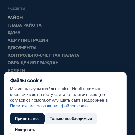
РАЗДЕЛЫ
РАЙОН
ГЛАВА РАЙОНА
ДУМА
АДМИНИСТРАЦИЯ
ДОКУМЕНТЫ
КОНТРОЛЬНО-СЧЕТНАЯ ПАЛАТА
ОБРАЩЕНИЯ ГРАЖДАН
УСЛУГИ
ТИК
Файлы cookie
Мы используем файлы cookie. Необходимые
ИНФОРМАЦИЯ
обеспечивают работу сайта, аналитические (по
Законодательная карта
согласию) помогают улучшать сайт. Подробнее в
Политике использования файлов cookie
.
Карта сайта
Принять все
Только необходимые
(с) 2017 Ханты-Мансийский район, официальный сайт
Настроить
администрации