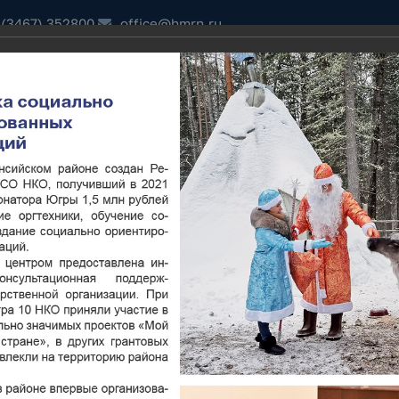
 (3467) 352800
office@hmrn.ru
ДОМ"
ПОРУЧЕНИЯ ГУБЕРНАТОРА ХМАО-ЮГРЫ
ОТКРЫТЫЕ ДАННЫЕ
ский район,
сайт
и
ИНИСТРАЦИЯ
ДОКУМЕНТЫ
КОНТРОЛЬНО-СЧЕТНАЯ ПАЛА
и социально-экономического развития за 2021 год