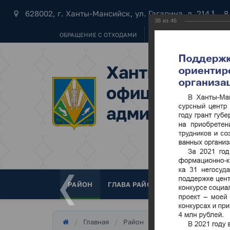
628002, г. Ханты-Мансийск, ул. Гагарина, д. 214
8
38
из
46
ОБРАЩЕНИЕ С ОТХОДАМИ
УБОРКА СНЕГА
"НАШ 
Ханты-Мансий
официальный 
администраци
РАЙОН
ГЛАВА РАЙОНА
ДУМА
АДМ
Итог
Главная
Район
Фотогалерея