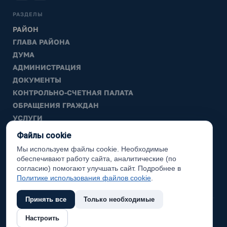
РАЗДЕЛЫ
РАЙОН
ГЛАВА РАЙОНА
ДУМА
АДМИНИСТРАЦИЯ
ДОКУМЕНТЫ
КОНТРОЛЬНО-СЧЕТНАЯ ПАЛАТА
ОБРАЩЕНИЯ ГРАЖДАН
УСЛУГИ
ТИК
Файлы cookie
Мы используем файлы cookie. Необходимые
ИНФОРМАЦИЯ
обеспечивают работу сайта, аналитические (по
Законодательная карта
согласию) помогают улучшать сайт. Подробнее в
Политике использования файлов cookie
.
Карта сайта
Принять все
Только необходимые
(с) 2017 Ханты-Мансийский район, официальный сайт
Настроить
администрации