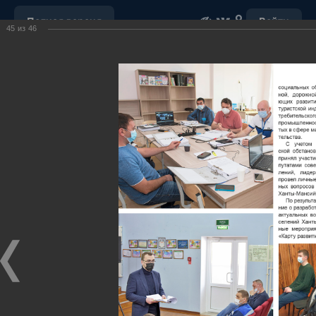
Полная версия
Войти
45
из
46
ОБРАЩЕНИЕ С ОТХОДАМИ
УБОРКА СНЕГА
"НАШ ДОМ"
ПОРУЧЕНИЯ ГУБЕРНАТОРА ХМАО-ЮГРЫ
ОТКРЫТЫЕ ДАННЫЕ
МУНИЦИПАЛЬНЫЕ ЗАКУПКИ
ПОЧТА
ВИДЕО
Ханты-Мансийский район,
официальный сайт
администрации