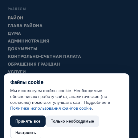
РАЗДЕЛЫ
РАЙОН
ГЛАВА РАЙОНА
ДУМА
АДМИНИСТРАЦИЯ
ДОКУМЕНТЫ
КОНТРОЛЬНО-СЧЕТНАЯ ПАЛАТА
ОБРАЩЕНИЯ ГРАЖДАН
УСЛУГИ
ТИК
Файлы cookie
Мы используем файлы cookie. Необходимые
ИНФОРМАЦИЯ
обеспечивают работу сайта, аналитические (по
Законодательная карта
согласию) помогают улучшать сайт. Подробнее в
Политике использования файлов cookie
.
Карта сайта
Принять все
Только необходимые
(с) 2017 Ханты-Мансийский район, официальный сайт
Настроить
администрации