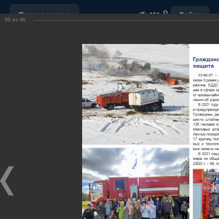
Полная версия
Войти
39
из
46
ОБРАЩЕНИЕ С ОТХОДАМИ
УБОРКА СНЕГА
"НАШ ДОМ"
ПОРУЧЕНИЯ ГУБЕРНАТОРА ХМАО-ЮГРЫ
ОТКРЫТЫЕ ДАННЫЕ
МУНИЦИПАЛЬНЫЕ ЗАКУПКИ
ПОЧТА
ВИДЕО
Ханты-Мансийский район,
официальный сайт
администрации