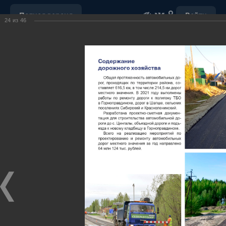
Полная версия
Войти
24
из
46
ОБРАЩЕНИЕ С ОТХОДАМИ
УБОРКА СНЕГА
"НАШ ДОМ"
ПОРУЧЕНИЯ ГУБЕРНАТОРА ХМАО-ЮГРЫ
ОТКРЫТЫЕ ДАННЫЕ
МУНИЦИПАЛЬНЫЕ ЗАКУПКИ
ПОЧТА
ВИДЕО
Ханты-Мансийский район,
официальный сайт
администрации