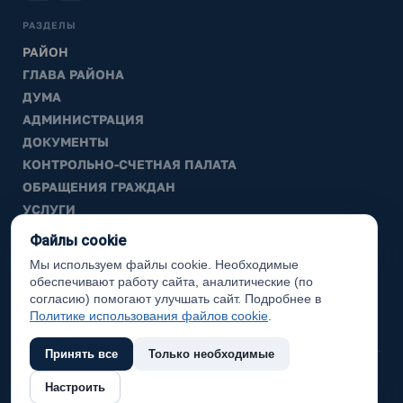
РАЗДЕЛЫ
РАЙОН
ГЛАВА РАЙОНА
ДУМА
АДМИНИСТРАЦИЯ
ДОКУМЕНТЫ
КОНТРОЛЬНО-СЧЕТНАЯ ПАЛАТА
ОБРАЩЕНИЯ ГРАЖДАН
УСЛУГИ
ТИК
Файлы cookie
Мы используем файлы cookie. Необходимые
ИНФОРМАЦИЯ
обеспечивают работу сайта, аналитические (по
Законодательная карта
согласию) помогают улучшать сайт. Подробнее в
Политике использования файлов cookie
.
Карта сайта
Принять все
Только необходимые
(с) 2017 Ханты-Мансийский район, официальный сайт
Настроить
администрации