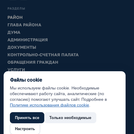
РАЗДЕЛЫ
РАЙОН
ГЛАВА РАЙОНА
ДУМА
АДМИНИСТРАЦИЯ
ДОКУМЕНТЫ
КОНТРОЛЬНО-СЧЕТНАЯ ПАЛАТА
ОБРАЩЕНИЯ ГРАЖДАН
УСЛУГИ
ТИК
Файлы cookie
Мы используем файлы cookie. Необходимые
ИНФОРМАЦИЯ
обеспечивают работу сайта, аналитические (по
Законодательная карта
согласию) помогают улучшать сайт. Подробнее в
Политике использования файлов cookie
.
Карта сайта
Принять все
Только необходимые
(с) 2017 Ханты-Мансийский район, официальный сайт
Настроить
администрации