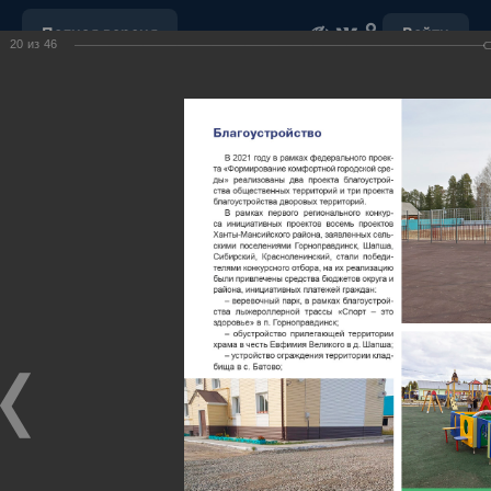
Полная версия
Войти
20
из
46
ОБРАЩЕНИЕ С ОТХОДАМИ
УБОРКА СНЕГА
"НАШ ДОМ"
ПОРУЧЕНИЯ ГУБЕРНАТОРА ХМАО-ЮГРЫ
ОТКРЫТЫЕ ДАННЫЕ
МУНИЦИПАЛЬНЫЕ ЗАКУПКИ
ПОЧТА
ВИДЕО
Ханты-Мансийский район,
официальный сайт
администрации