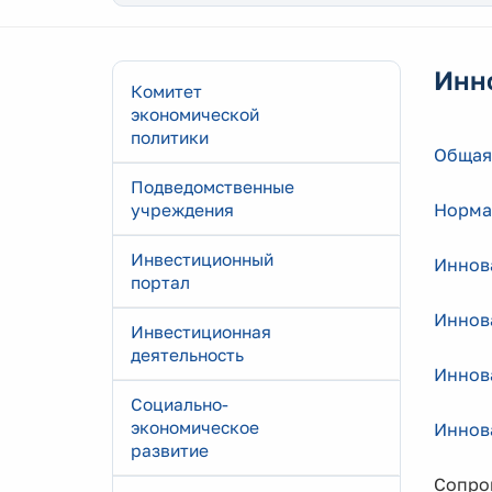
Инн
Комитет
экономической
политики
Общая
Подведомственные
Норма
учреждения
Инвестиционный
Иннов
портал
Иннов
Инвестиционная
деятельность
Иннов
Социально-
экономическое
Иннов
развитие
Сопро