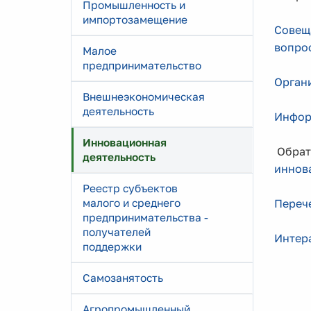
Промышленность и
импортозамещение
Совещ
вопро
Малое
предпринимательство
Орган
Внешнеэкономическая
деятельность
Инфор
Инновационная
Обратн
деятельность
иннов
Реестр субъектов
малого и среднего
Перече
предпринимательства -
получателей
Интера
поддержки
Самозанятость
Агропромышленный