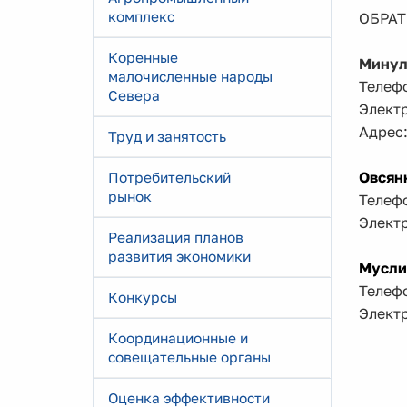
комплекс
ОБРАТ
Коренные
Минул
малочисленные народы
Телефо
Севера
Элект
Адрес:
Труд и занятость
Овсян
Потребительский
рынок
Телефо
Элект
Реализация планов
развития экономики
Мусли
Телефо
Конкурсы
Элект
Координационные и
совещательные органы
Оценка эффективности