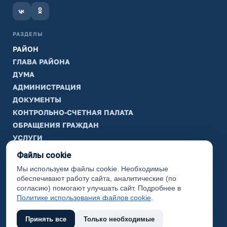
РАЗДЕЛЫ
РАЙОН
ГЛАВА РАЙОНА
ДУМА
АДМИНИСТРАЦИЯ
ДОКУМЕНТЫ
КОНТРОЛЬНО-СЧЕТНАЯ ПАЛАТА
ОБРАЩЕНИЯ ГРАЖДАН
УСЛУГИ
ТИК
Файлы cookie
Мы используем файлы cookie. Необходимые
ИНФОРМАЦИЯ
обеспечивают работу сайта, аналитические (по
Законодательная карта
согласию) помогают улучшать сайт. Подробнее в
Политике использования файлов cookie
.
Карта сайта
Принять все
Только необходимые