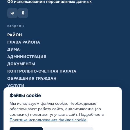
Об использовании персональных данных
РАЗДЕЛЫ
РАЙОН
ГЛАВА РАЙОНА
ДУМА
АДМИНИСТРАЦИЯ
ДОКУМЕНТЫ
КОНТРОЛЬНО-СЧЕТНАЯ ПАЛАТА
ОБРАЩЕНИЯ ГРАЖДАН
УСЛУГИ
ТИК
Файлы cookie
Мы используем файлы cookie. Необходимые
ИНФОРМАЦИЯ
обеспечивают работу сайта, аналитические (по
Законодательная карта
согласию) помогают улучшать сайт. Подробнее в
Политике использования файлов cookie
.
Карта сайта